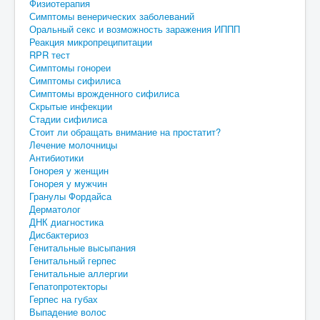
Физиотерапия
Симптомы венерических заболеваний
Оральный секс и возможность заражения ИППП
Реакция микропреципитации
RPR тест
Симптомы гонореи
Симптомы сифилиса
Симптомы врожденного сифилиса
Скрытые инфекции
Стадии сифилиса
Стоит ли обращать внимание на простатит?
Лечение молочницы
Антибиотики
Гонорея у женщин
Гонорея у мужчин
Гранулы Фордайса
Дерматолог
ДНК диагностика
Дисбактериоз
Генитальные высыпания
Генитальный герпес
Генитальные аллергии
Гепатопротекторы
Герпес на губах
Выпадение волос