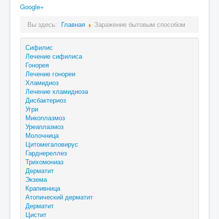
Google+
Вы здесь:
Главная
Заражение бытовым способом
Сифилис
Лечение сифилиса
Гонорея
Лечение гонореи
Хламидиоз
Лечение хламидиоза
Дисбактериоз
Угри
Микоплазмоз
Уреаплазмоз
Молочница
Цитомегаловирус
Гарднереллез
Трихомониаз
Дерматит
Экзема
Крапивница
Атопический дерматит
Дерматит
Цистит