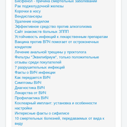
Бисфенол - причина смертельных заболеваний
Рак поджелудочной железы
Корочки в носу
Вендиспансеры
Удаление кондилом
Эффективное средство против алкоголизма
Сайт знакомств больных ЗППП
Устойчивость инфекций к лекарственным препаратам
Вакцина против ВПЧ помогает от остроконечных
кондилом
Лечение анальной трещины у проктолога
Фильтры "Эквилибриум", только положительные
отзывы среди покупателей
7 разрушительных инфекций
Факты о ВИЧ инфекции
Как передается ВИЧ
Симптомы ВИЧ
Диагностика ВИЧ
Лекарства от ВИЧ
Профилактика ВИЧ
Кохлеарный имплант: установка и особенности
настройки
Интересные факты о сифилисе
10 смертельных болезней, передаваемых от вида к
виду