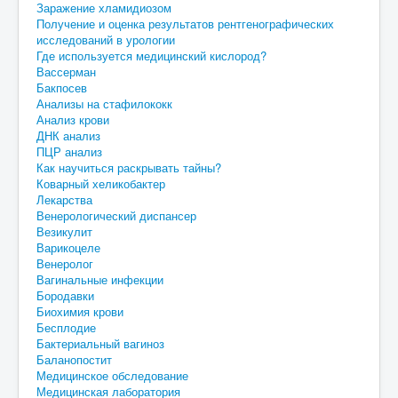
Заражение хламидиозом
Получение и оценка результатов рентгенографических
исследований в урологии
Где используется медицинский кислород?
Вассерман
Бакпосев
Анализы на стафилококк
Анализ крови
ДНК анализ
ПЦР анализ
Как научиться раскрывать тайны?
Коварный хеликобактер
Лекарства
Венерологический диспансер
Везикулит
Варикоцеле
Венеролог
Вагинальные инфекции
Бородавки
Биохимия крови
Бесплодие
Бактериальный вагиноз
Баланопостит
Медицинское обследование
Медицинская лаборатория