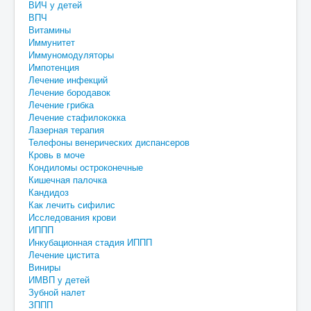
ВИЧ у детей
ВПЧ
Витамины
Иммунитет
Иммуномодуляторы
Импотенция
Лечение инфекций
Лечение бородавок
Лечение грибка
Лечение стафилококка
Лазерная терапия
Телефоны венерических диспансеров
Кровь в моче
Кондиломы остроконечные
Кишечная палочка
Кандидоз
Как лечить сифилис
Исследования крови
ИППП
Инкубационная стадия ИППП
Лечение цистита
Виниры
ИМВП у детей
Зубной налет
ЗППП