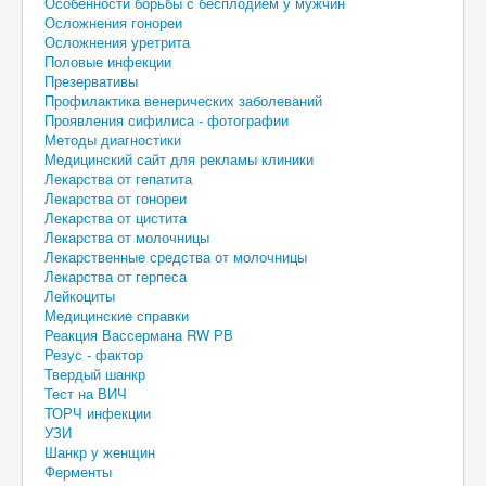
Особенности борьбы с бесплодием у мужчин
Осложнения гонореи
Осложнения уретрита
Половые инфекции
Презервативы
Профилактика венерических заболеваний
Проявления сифилиса - фотографии
Методы диагностики
Медицинский сайт для рекламы клиники
Лекарства от гепатита
Лекарства от гонореи
Лекарства от цистита
Лекарства от молочницы
Лекарственные средства от молочницы
Лекарства от герпеса
Лейкоциты
Медицинские справки
Реакция Вассермана RW РВ
Резус - фактор
Твердый шанкр
Тест на ВИЧ
ТОРЧ инфекции
УЗИ
Шанкр у женщин
Ферменты