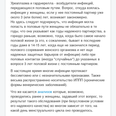
Уреаплазма и гарднерелла - возбудители инфекций,
передающихся половым путем. Вопрос, откуда взялась
инфекция у женщины, если у нее постоянный партнер уже
около 3 (или более) лет, возникает закономерно.
Но здесь следует подчеркнуть, что инфекция могла
попасть в половые пути женщины не обязательно в те
годы, что она указывает как годы надежного партнерства, а
гораздо раньше, возможно, тогда, когда было самое начало
половой жизни (а это, к сожалению, бывает в последние
годы даже в 14-15 лет, когда еще не закончился период
полового созревания женского организма и нет еще
надежных защитных барьеров от инфекции) либо при
половых контактах (иногда "случайных") до указанных в
вопросе 3 лет половой жизни с постоянным партнером.
В настоящее время многие инфекции протекают
бессимтомно или с незначительными признаками. Также
весьма распространенно носительство ИППП (хронические
формы венерических заболеваний).
Что же касается
анализов
которые, возможно,
проводились ранее у женщины, задавшей этот вопрос, то
результат такого обследования (при безусловном условии
его надежного качества) во многом зависит от того, на
какой день менструального цикла оно проводилось.