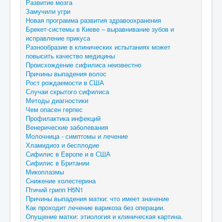
Развитие мозга
Замучили угри
Новая программа развития здравоохранения
Брекет-системы в Киеве – выравнивание зубов и
исправление прикуса
Разнообразие в клинических испытаниях может
повысить качество медицины
Происхождение сифилиса неизвестно
Причины выпадения волос
Рост рождаемости в США
Случаи скрытого сифилиса
Методы диагностики
Чем опасен герпес
Профилактика инфекций
Венерические заболевания
Молочница - симптомы и лечение
Хламидиоз и бесплодие
Сифилис в Европе и в США
Сифилис в Британии
Микоплазмы
Снижение холестерина
Птичий грипп H5N1
Причины выпадения матки: что имеет значение
Как проходит лечение варикоза без операции.
Опущение матки: этиология и клиническая картина.