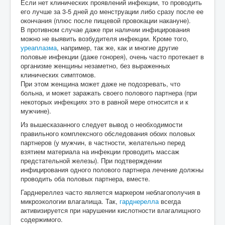
Если нет клинических проявлений инфекции, то проводить
его лучше за 3-5 дней до менструации либо сразу после ее
окончания (плюс после пищевой провокации накануне).
В противном случае даже при наличии инфицирования
можно не выявить возбудителя инфекции. Кроме того,
уреаплазма
, например, так же, как и многие другие
половые инфекции (даже гонорея), очень часто протекает в
организме женщины незаметно, без выраженных
клинических симптомов.
При этом женщина может даже не подозревать, что
больна, и может заражать своего полового партнера (при
некоторых инфекциях это в равной мере относится и к
мужчине).
Из вышесказанного следует вывод о необходимости
правильного комплексного обследования обоих половых
партнеров (у мужчин, в частности, желательно перед
взятием материала на инфекции проводить массаж
предстательной железы). При подтверждении
инфицирования одного полового партнера лечение должны
проводить оба половых партнера, вместе.
Гарднереллез часто является маркером неблагополучия в
микроэкологии влагалища. Так,
гарднерелла
всегда
активизируется при нарушении кислотности влагалищного
содержимого.