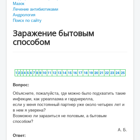
Мазок
Лечение антибиотиками
Андрология
Поиск по сайту
Заражение бытовым
способом
1
2
3
4
5
6
7
8
9
10
11
12
13
14
15
16
17
18
19
20
21
22
23
24
25
Вопрос:
Объясните, пожалуйста, где можно было подхватить такие
инфекции, как уреаплазма и гарднерелла,
если у меня постоянный партнер уже около четырех лет и
в нем я уверена?
Возможно ли заразиться не половым, а бытовым
способом?
А. Б.
Ответ: