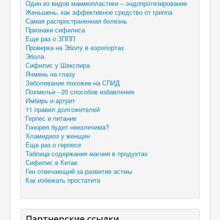
Один из видов маммопластики – эндопротезирование
Женьшень, как эффективное средство от гриппа
Самая распространенная болезнь
Признаки сифилиса
Еще раз о ЗППП
Проверка на Эболу в аэропортах
Эбола
Сифилис у Шекспира
Ячмень на глазу
Заболевание похожее на СПИД
Похмелье - 20 способов избавления
Имбирь и артрит
11 правил долгожителей
Герпес и питание
Гонорея будет неизлечима?
Хламидиоз у женщин
Еще раз о герпесе
Таблица содержания магния в продуктах
Сифилис в Китае
Ген отвечающий за развитие астмы
Как избежать простатита
Партнерские ссылки