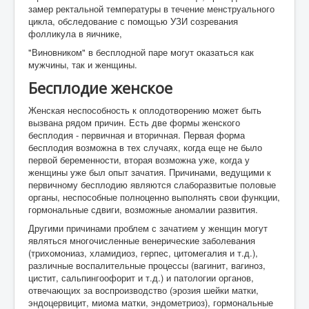
замер ректальной температуры в течение менструального
цикла, обследование с помощью УЗИ созревания
фолликула в яичнике,
"Виновником" в бесплодной паре могут оказаться как
мужчины, так и женщины.
Бесплодие женское
Женская неспособность к оплодотворению может быть
вызвана рядом причин. Есть две формы женского
бесплодия - первичная и вторичная. Первая форма
бесплодия возможна в тех случаях, когда еще не было
первой беременности, вторая возможна уже, когда у
женщины уже был опыт зачатия. Причинами, ведущими к
первичному бесплодию являются слаборазвитые половые
органы, неспособные полноценно выполнять свои функции,
гормональные сдвиги, возможные аномалии развития.
Другими причинами проблем с зачатием у женщин могут
являться многочисленные венерические заболевания
(трихомониаз, хламидиоз, герпес, цитомегалия и т.д.),
различные воспалительные процессы (вагинит, вагиноз,
цистит, сальпингоофорит и т.д.) и патологии органов,
отвечающих за воспроизводство (эрозия шейки матки,
эндоцервицит, миома матки, эндометриоз), гормональные