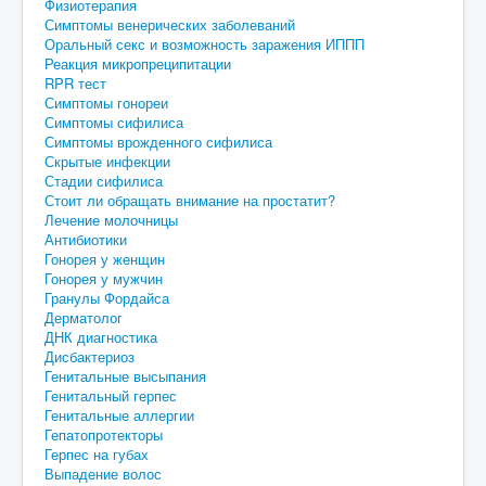
Физиотерапия
Симптомы венерических заболеваний
Оральный секс и возможность заражения ИППП
Реакция микропреципитации
RPR тест
Симптомы гонореи
Симптомы сифилиса
Симптомы врожденного сифилиса
Скрытые инфекции
Стадии сифилиса
Стоит ли обращать внимание на простатит?
Лечение молочницы
Антибиотики
Гонорея у женщин
Гонорея у мужчин
Гранулы Фордайса
Дерматолог
ДНК диагностика
Дисбактериоз
Генитальные высыпания
Генитальный герпес
Генитальные аллергии
Гепатопротекторы
Герпес на губах
Выпадение волос