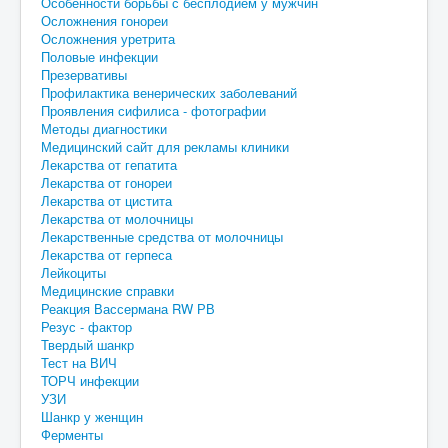
Особенности борьбы с бесплодием у мужчин
Осложнения гонореи
Осложнения уретрита
Половые инфекции
Презервативы
Профилактика венерических заболеваний
Проявления сифилиса - фотографии
Методы диагностики
Медицинский сайт для рекламы клиники
Лекарства от гепатита
Лекарства от гонореи
Лекарства от цистита
Лекарства от молочницы
Лекарственные средства от молочницы
Лекарства от герпеса
Лейкоциты
Медицинские справки
Реакция Вассермана RW РВ
Резус - фактор
Твердый шанкр
Тест на ВИЧ
ТОРЧ инфекции
УЗИ
Шанкр у женщин
Ферменты