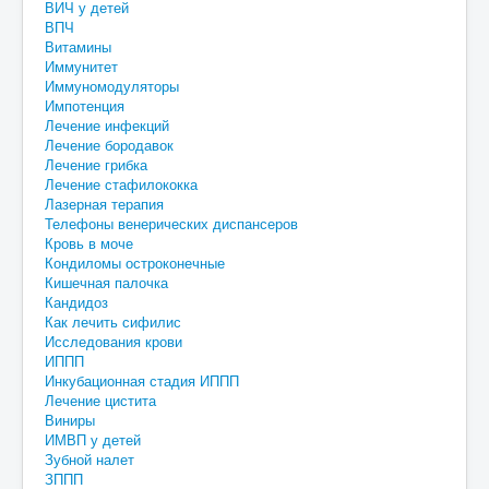
ВИЧ у детей
ВПЧ
Витамины
Иммунитет
Иммуномодуляторы
Импотенция
Лечение инфекций
Лечение бородавок
Лечение грибка
Лечение стафилококка
Лазерная терапия
Телефоны венерических диспансеров
Кровь в моче
Кондиломы остроконечные
Кишечная палочка
Кандидоз
Как лечить сифилис
Исследования крови
ИППП
Инкубационная стадия ИППП
Лечение цистита
Виниры
ИМВП у детей
Зубной налет
ЗППП