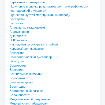
Заражение хламидиозом
Получение и оценка результатов рентгенографических
исследований в урологии
Где используется медицинский кислород?
Вассерман
Бакпосев
Анализы на стафилококк
Анализ крови
ДНК анализ
ПЦР анализ
Как научиться раскрывать тайны?
Коварный хеликобактер
Лекарства
Венерологический диспансер
Везикулит
Варикоцеле
Венеролог
Вагинальные инфекции
Бородавки
Биохимия крови
Бесплодие
Бактериальный вагиноз
Баланопостит
Медицинское обследование
Медицинская лаборатория