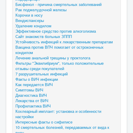
Бисфенол - причина смертельных заболеваний
Рак поджелудочной железы
Корочки в носу
Вендиспансеры
Удаление кондилом
Эффективное средство против алкоголизма
Сайт знакомств больных ЗППП
Устойчивость инфекций к лекарственным препаратам
Вакцина против ВПЧ помогает от остроконечных
кондилом
Лечение анальной трещины у проктолога
Фильтры "Эквилибриум", только положительные
отзывы среди покупателей
7 разрушительных инфекций
Факты о ВИЧ инфекции
Как передается ВИЧ
Симптомы ВИЧ
Диагностика ВИЧ
Лекарства от ВИЧ
Профилактика ВИЧ
Кохлеарный имплант: установка и особенности
настройки
Интересные факты о сифилисе
10 смертельных болезней, передаваемых от вида к
виду