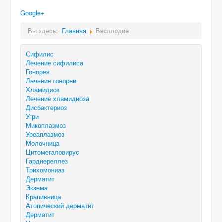
Google+
Вы здесь:
Главная
Бесплодие
Сифилис
Лечение сифилиса
Гонорея
Лечение гонореи
Хламидиоз
Лечение хламидиоза
Дисбактериоз
Угри
Микоплазмоз
Уреаплазмоз
Молочница
Цитомегаловирус
Гарднереллез
Трихомониаз
Дерматит
Экзема
Крапивница
Атопический дерматит
Дерматит