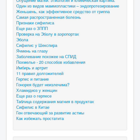
Опущение матки: этиология и клиническая картина.
Один из видов маммопластики – эндопротезирование
Женьшень, как эффективное средство от гриппа
Самая распространенная болезнь
Признаки сифилиса
Еще раз о ЗППП
Проверка на Эболу в аэропортах
Эбола
Сифилис у Шекспира
Ячмень на глазу
Заболевание похожее на СПИД
Похмелье - 20 способов избавления
Имбирь и артрит
11 правил долгожителей
Герпес и питание
Гонорея будет неизлечима?
Хламидиоз у женщин
Еще раз о герпесе
Таблица содержания магния в продуктах
Сифилис в Китае
Ген отвечающий за развитие астмы
Как избежать простатита