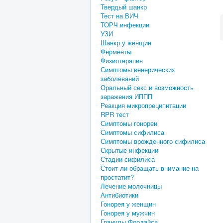
Твердый шанкр
Тест на ВИЧ
ТОРЧ инфекции
УЗИ
Шанкр у женщин
Ферменты
Физиотерапия
Симптомы венерических
заболеваний
Оральный секс и возможность
заражения ИППП
Реакция микропреципитации
RPR тест
Симптомы гонореи
Симптомы сифилиса
Симптомы врожденного сифилиса
Скрытые инфекции
Стадии сифилиса
Стоит ли обращать внимание на
простатит?
Лечение молочницы
Антибиотики
Гонорея у женщин
Гонорея у мужчин
Гранулы Фордайса