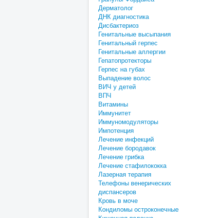
Дерматолог
ДНК диагностика
Дисбактериоз
Генитальные высыпания
Генитальный герпес
Генитальные аллергии
Гепатопротекторы
Герпес на губах
Выпадение волос
ВИЧ у детей
ВПЧ
Витамины
Иммунитет
Иммуномодуляторы
Импотенция
Лечение инфекций
Лечение бородавок
Лечение грибка
Лечение стафилококка
Лазерная терапия
Телефоны венерических
диспансеров
Кровь в моче
Кондиломы остроконечные
Кишечная палочка