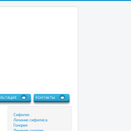
льтация
Контакты
Сифилис
Лечение сифилиса
Гонорея
Лечение гонореи