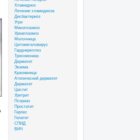
Хламидиоз
Лечение хламидиоза
Дисбактериоз
Угри
Микоплазмоз
Уреаплазмоз
Молочница
Цитомегаловирус
Гарднереллез
Трихомониаз
Дерматит
Экзема
Крапивница
Атопический дерматит
Дерматит
Цистит
Уретрит
Псориаз
Простатит
а
Герпес
Гепатит
СПИД
ВИЧ