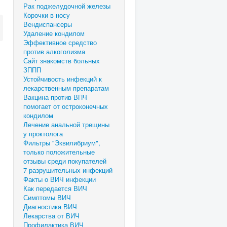
Рак поджелудочной железы
Корочки в носу
Вендиспансеры
Удаление кондилом
Эффективное средство
против алкоголизма
Сайт знакомств больных
ЗППП
Устойчивость инфекций к
лекарственным препаратам
Вакцина против ВПЧ
помогает от остроконечных
кондилом
Лечение анальной трещины
у проктолога
Фильтры "Эквилибриум",
только положительные
отзывы среди покупателей
7 разрушительных инфекций
Факты о ВИЧ инфекции
Как передается ВИЧ
Симптомы ВИЧ
Диагностика ВИЧ
Лекарства от ВИЧ
Профилактика ВИЧ