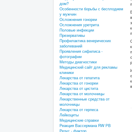
дом?
Особенности борьбы с бесплодием
у мужчин
Осложнения гонореи
Осложнения уретрита
Половые инфекции
Презервативы
Профилактика венерических
заболеваний
Проявления сифилиса -
фотографии
Методы диагностики
Медицинский сайт для рекламы
клиники
Лекарства от гепатита
Лекарства от гонореи
Лекарства от цистита
Лекарства от молочницы
Лекарственные средства от
молочницы
Лекарства от герпеса
Лейкоциты
Медицинские справки
Реакция Вассермана RW РВ
Резус - фактор