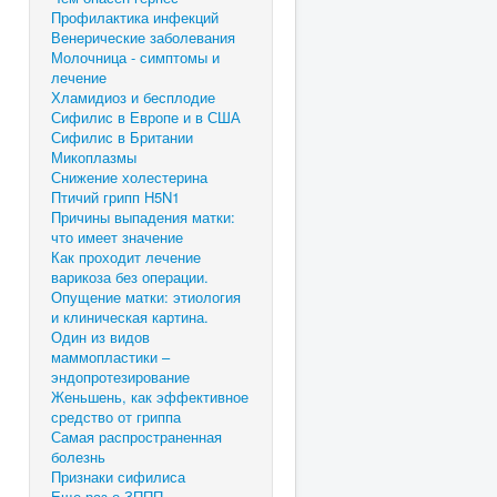
Профилактика инфекций
Венерические заболевания
Молочница - симптомы и
лечение
Хламидиоз и бесплодие
Сифилис в Европе и в США
Сифилис в Британии
Микоплазмы
Снижение холестерина
Птичий грипп H5N1
Причины выпадения матки:
что имеет значение
Как проходит лечение
варикоза без операции.
Опущение матки: этиология
и клиническая картина.
Один из видов
маммопластики –
эндопротезирование
Женьшень, как эффективное
средство от гриппа
Самая распространенная
болезнь
Признаки сифилиса
Еще раз о ЗППП