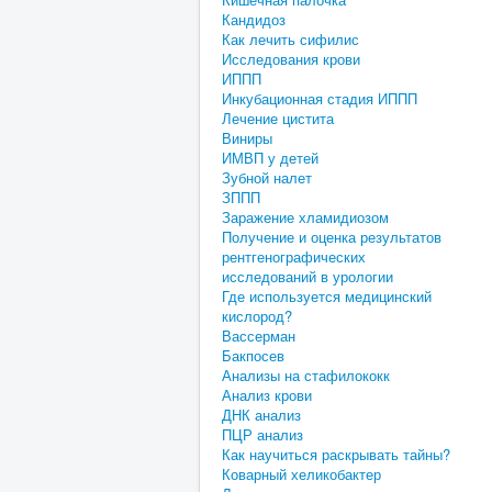
Кандидоз
Как лечить сифилис
Исследования крови
ИППП
Инкубационная стадия ИППП
Лечение цистита
Виниры
ИМВП у детей
Зубной налет
ЗППП
Заражение хламидиозом
Получение и оценка результатов
рентгенографических
исследований в урологии
Где используется медицинский
кислород?
Вассерман
Бакпосев
Анализы на стафилококк
Анализ крови
ДНК анализ
ПЦР анализ
Как научиться раскрывать тайны?
Коварный хеликобактер