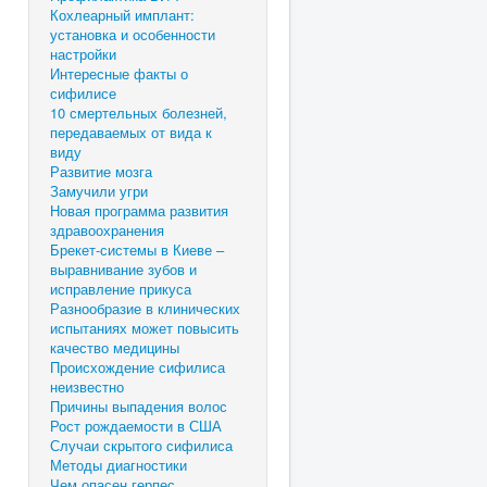
Кохлеарный имплант:
установка и особенности
настройки
Интересные факты о
сифилисе
10 смертельных болезней,
передаваемых от вида к
виду
Развитие мозга
Замучили угри
Новая программа развития
здравоохранения
Брекет-системы в Киеве –
выравнивание зубов и
исправление прикуса
Разнообразие в клинических
испытаниях может повысить
качество медицины
Происхождение сифилиса
неизвестно
Причины выпадения волос
Рост рождаемости в США
Случаи скрытого сифилиса
Методы диагностики
Чем опасен герпес