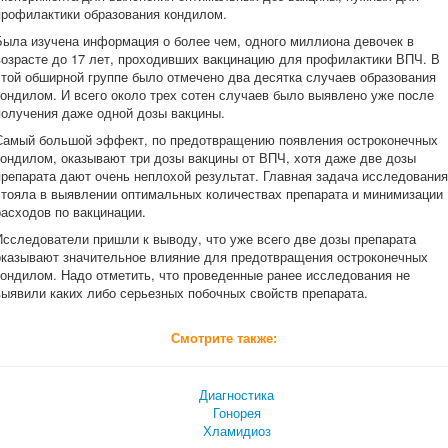
профилактики образования кондилом.
Была изучена информация о более чем, одного миллиона девочек в
возрасте до 17 лет, проходивших вакцинацию для профилактики ВПЧ. В
этой обширной группе было отмечено два десятка случаев образования
кондилом. И всего около трех сотен случаев было выявлено уже после
получения даже одной дозы вакцины.
Самый большой эффект, по предотвращению появления остроконечных
кондилом, оказывают три дозы вакцины от ВПЧ, хотя даже две дозы
препарата дают очень неплохой результат. Главная задача исследования
стояла в выявлении оптимальных количествах препарата и минимизации
расходов по вакцинации.
Исследователи пришли к выводу, что уже всего две дозы препарата
оказывают значительное влияние для предотвращения остроконечных
кондилом. Надо отметить, что проведенные ранее исследования не
выявили каких либо серьезных побочных свойств препарата.
Смотрите также:
Диагностика
Гонорея
Хламидиоз