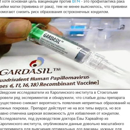
И хотя основная цель вакцинации против
ВПЧ
- это профилактика рака
шейки матки (прививка от рака), тем не менее выяснилось, что прививки
помогают снизить риск образования остроконечных кондилом.
Шведские исследователи из Каролинского института в Стокгольме
провели ряд экспериментов и обнаружили, что слабые дозы препарата
существенно снижают вероятность появления неприятных образований н
кожных покровах. Препарат действует не на все типы вируса, но все
равно отмечена широкая возможность для избавления от кондилом.
Исследователи, под руководством доктора Евы Харвайгер из
Каролинского института, опубликовали данные довольно масштабного
эксперимента для выяснения оптимальных доз вакцины, нужных для