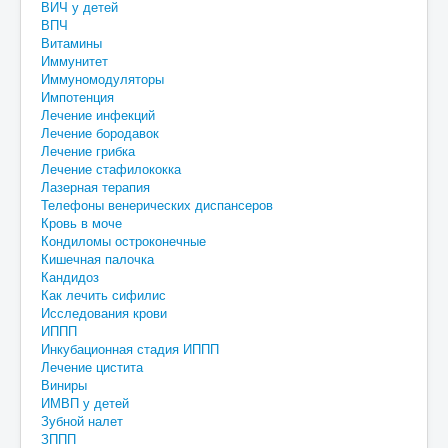
ВИЧ у детей
ВПЧ
Витамины
Иммунитет
Иммуномодуляторы
Импотенция
Лечение инфекций
Лечение бородавок
Лечение грибка
Лечение стафилококка
Лазерная терапия
Телефоны венерических диспансеров
Кровь в моче
Кондиломы остроконечные
Кишечная палочка
Кандидоз
Как лечить сифилис
Исследования крови
ИППП
Инкубационная стадия ИППП
Лечение цистита
Виниры
ИМВП у детей
Зубной налет
ЗППП