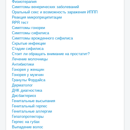
Физиотерапия
Симптомы венерических заболеваний
Оральный секс и возможность заражения ИППП
Реакция микропреципитации
RPR тест
Симптомы гонореи
Симптомы сифилиса
Симптомы врожденного сифилиса
Скрытые инфекции
Стадии сифилиса
Стоит ли обращать внимание на простатит?
Лечение молочницы
Антибиотики
Гонорея у женщин
Гонорея у мужчин
Гранулы Фордайса
Дерматолог
ДНК диагностика
Дисбактериоз
Генитальные высыпания
Генитальный герпес
Генитальные аллергии
Гепатопротекторы
Герпес на губах
Выпадение волос