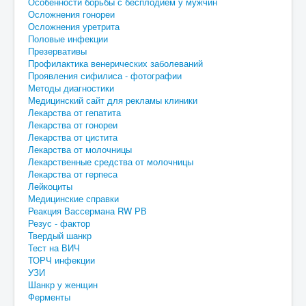
Особенности борьбы с бесплодием у мужчин
Осложнения гонореи
Осложнения уретрита
Половые инфекции
Презервативы
Профилактика венерических заболеваний
Проявления сифилиса - фотографии
Методы диагностики
Медицинский сайт для рекламы клиники
Лекарства от гепатита
Лекарства от гонореи
Лекарства от цистита
Лекарства от молочницы
Лекарственные средства от молочницы
Лекарства от герпеса
Лейкоциты
Медицинские справки
Реакция Вассермана RW РВ
Резус - фактор
Твердый шанкр
Тест на ВИЧ
ТОРЧ инфекции
УЗИ
Шанкр у женщин
Ферменты