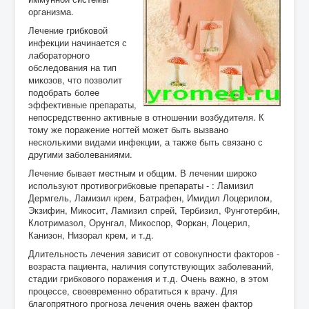
организма.
Лечение грибковой
инфекции начинается с
лабораторного
обследования на тип
микозов, что позволит
подобрать более
эффективные препараты,
непосредственно активные в отношении возбудителя. К
тому же поражение ногтей может быть вызвано
несколькими видами инфекции, а также быть связано с
другими заболеваниями.
Лечение бывает местным и общим. В лечении широко
используют противогрибковые препараты - : Ламизил
Дермгель, Ламизил крем, Батрафен, Имидил Лоцерилом,
Экзифин, Микосит, Ламизил спрей, Тербизил, Фунготербин,
Клотримазол, Орунгал, Микоспор, Форкан, Лоцерил,
Канизон, Низорал крем, и т.д.
Длительность лечения зависит от совокупности факторов -
возраста пациента, наличия сопутствующих заболеваний,
стадии грибкового поражения и т.д. Очень важно, в этом
процессе, своевременно обратиться к врачу. Для
благопрятного прогноза лечения очень важен фактор