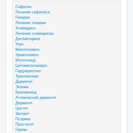
Сифилис
Лечение сифилиса
Гонорея
Лечение гонореи
Хламидиоз
Лечение хламидиоза
Дисбактериоз
Угри
Микоплазмоз
Уреаплазмоз
Молочница
Цитомегаловирус
Гарднереллез
Трихомониаз
Дерматит
Экзема
Крапивница
Атопический дерматит
Дерматит
Цистит
Уретрит
Псориаз
Простатит
Герпес