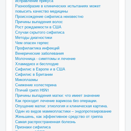
исправление прикуса
Разнообразие в клинических испытаниях может
повысить качество медицины
Происхождение сифилиса неизвестно
Причины выпадения волос
Рост рождаемости в США
Случаи скрытого сифилиса
Методы диагностики
Чем опасен герпес
Профилактика инфекций
Венерические заболевания
Молочница - симптомы и лечение
Хламидиоз и бесплодие
Сифилис в Европе и в США
Сифилис в Британии
Микоплазмы
Снижение холестерина
Птичий грипп H5N1
Причины выпадения матки: что имеет значение
Как проходит лечение варикоза без операции.
Опущение матки: этиология и клиническая картина.
Один из видов маммопластики – эндопротезирование
Женьшень, как эффективное средство от гриппа
Самая распространенная болезнь
Признаки сифилиса