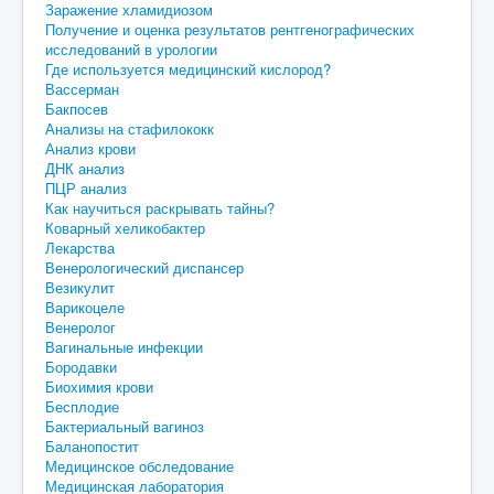
Заражение хламидиозом
Получение и оценка результатов рентгенографических
исследований в урологии
Где используется медицинский кислород?
Вассерман
Бакпосев
Анализы на стафилококк
Анализ крови
ДНК анализ
ПЦР анализ
Как научиться раскрывать тайны?
Коварный хеликобактер
Лекарства
Венерологический диспансер
Везикулит
Варикоцеле
Венеролог
Вагинальные инфекции
Бородавки
Биохимия крови
Бесплодие
Бактериальный вагиноз
Баланопостит
Медицинское обследование
Медицинская лаборатория