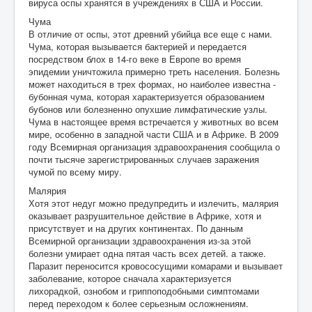
вируса оспы хранятся в учреждениях в США и России.
Чума
В отличие от оспы, этот древний убийца все еще с нами.
Чума, которая вызывается бактерией и передается
посредством блох в 14-го веке в Европе во время
эпидемии уничтожила примерно треть населения. Болезнь
может находиться в трех формах, но наиболее известна -
бубонная чума, которая характеризуется образованием
бубонов или болезненно опухшие лимфатические узлы.
Чума в настоящее время встречается у животных во всем
мире, особенно в западной части США и в Африке. В 2009
году Всемирная организация здравоохранения сообщила о
почти тысяче зарегистрированных случаев заражения
чумой по всему миру.
Малярия
Хотя этот недуг можно предупредить и излечить, малярия
оказывает разрушительное действие в Африке, хотя и
присутствует и на других континентах. По данным
Всемирной организации здравоохранения из-за этой
болезни умирает одна пятая часть всех детей. а также.
Паразит переносится кровососущими комарами и вызывает
заболевание, которое сначала характеризуется
лихорадкой, ознобом и гриппоподобными симптомами
перед переходом к более серьезным осложнениям.