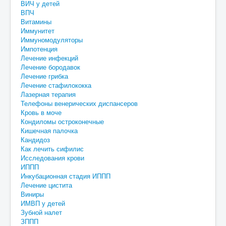
ВИЧ у детей
ВПЧ
Витамины
Иммунитет
Иммуномодуляторы
Импотенция
Лечение инфекций
Лечение бородавок
Лечение грибка
Лечение стафилококка
Лазерная терапия
Телефоны венерических диспансеров
Кровь в моче
Кондиломы остроконечные
Кишечная палочка
Кандидоз
Как лечить сифилис
Исследования крови
ИППП
Инкубационная стадия ИППП
Лечение цистита
Виниры
ИМВП у детей
Зубной налет
ЗППП