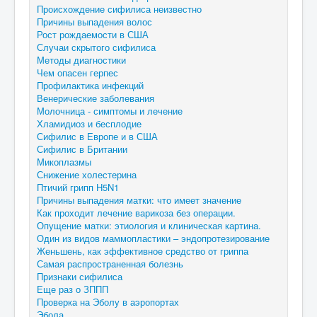
Происхождение сифилиса неизвестно
Причины выпадения волос
Рост рождаемости в США
Случаи скрытого сифилиса
Методы диагностики
Чем опасен герпес
Профилактика инфекций
Венерические заболевания
Молочница - симптомы и лечение
Хламидиоз и бесплодие
Сифилис в Европе и в США
Сифилис в Британии
Микоплазмы
Снижение холестерина
Птичий грипп H5N1
Причины выпадения матки: что имеет значение
Как проходит лечение варикоза без операции.
Опущение матки: этиология и клиническая картина.
Один из видов маммопластики – эндопротезирование
Женьшень, как эффективное средство от гриппа
Самая распространенная болезнь
Признаки сифилиса
Еще раз о ЗППП
Проверка на Эболу в аэропортах
Эбола