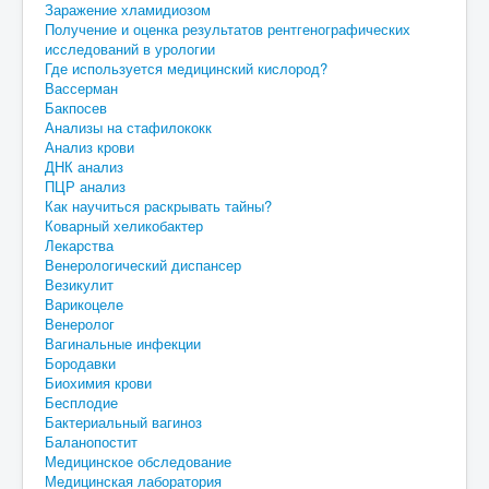
Заражение хламидиозом
Получение и оценка результатов рентгенографических
исследований в урологии
Где используется медицинский кислород?
Вассерман
Бакпосев
Анализы на стафилококк
Анализ крови
ДНК анализ
ПЦР анализ
Как научиться раскрывать тайны?
Коварный хеликобактер
Лекарства
Венерологический диспансер
Везикулит
Варикоцеле
Венеролог
Вагинальные инфекции
Бородавки
Биохимия крови
Бесплодие
Бактериальный вагиноз
Баланопостит
Медицинское обследование
Медицинская лаборатория