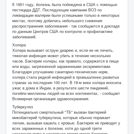
К 1951 году, болезнь была побеждена в США с помощью
пестицида ДДТ. Последующие кампании ВОЗ по
ликвидации малярии были успешными только в некоторых
местах, поэтому добились небольшого снижения
распространения заболевания - так сообщается в докладе
по данным Центров США по контролю и профилактике
заболеваний.
Холера
Холера вызывает острую диарею и, если ее не лечить,
тяжелая инфекция может убить в течение нескольких
часов. Бактерии холеры, как правило, содержатся в пище
или воды, загрязненной зараженными экскрементами.
Благодаря улучшению санитарно-технических норм,
холера стала редкой инфекцией в промышленно развитых
странах за последние 100 лет. В 19-м веке холера вносила
ужас в дома в Индии, в результате шести пандемий,
погибли миллионы людей на всех континентах, - сообщает
Всемирная организация здравоохранения.
Туберкулез
Потенциально смертельный "ТБ" вызван бактерией
микобактерий туберкулеза, которые обычно поражает
легкие, вызывая кашель с кровью. Бактерия не приводит у
всех зараженных к болезни, хотя до одной трети
населения мира в настоящее время имеет бактерии