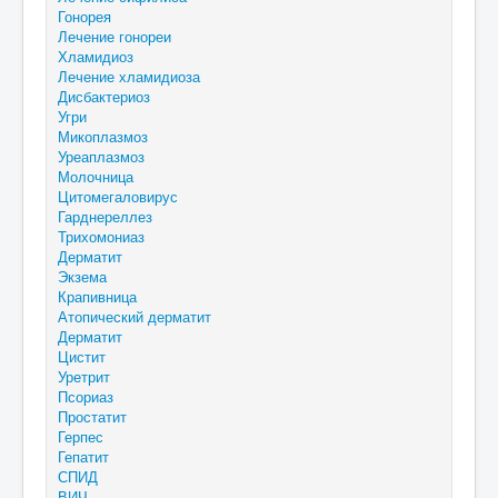
Гонорея
Лечение гонореи
Хламидиоз
Лечение хламидиоза
Дисбактериоз
Угри
Микоплазмоз
Уреаплазмоз
Молочница
Цитомегаловирус
Гарднереллез
Трихомониаз
Дерматит
Экзема
Крапивница
Атопический дерматит
Дерматит
Цистит
Уретрит
Псориаз
Простатит
Герпес
Гепатит
СПИД
ВИЧ