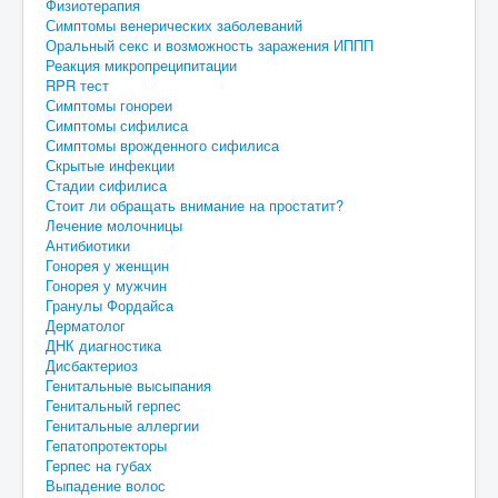
Физиотерапия
Симптомы венерических заболеваний
Оральный секс и возможность заражения ИППП
Реакция микропреципитации
RPR тест
Симптомы гонореи
Симптомы сифилиса
Симптомы врожденного сифилиса
Скрытые инфекции
Стадии сифилиса
Стоит ли обращать внимание на простатит?
Лечение молочницы
Антибиотики
Гонорея у женщин
Гонорея у мужчин
Гранулы Фордайса
Дерматолог
ДНК диагностика
Дисбактериоз
Генитальные высыпания
Генитальный герпес
Генитальные аллергии
Гепатопротекторы
Герпес на губах
Выпадение волос