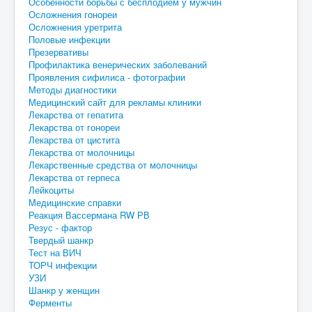
Особенности борьбы с бесплодием у мужчин
Осложнения гонореи
Осложнения уретрита
Половые инфекции
Презервативы
Профилактика венерических заболеваний
Проявления сифилиса - фотографии
Методы диагностики
Медицинский сайт для рекламы клиники
Лекарства от гепатита
Лекарства от гонореи
Лекарства от цистита
Лекарства от молочницы
Лекарственные средства от молочницы
Лекарства от герпеса
Лейкоциты
Медицинские справки
Реакция Вассермана RW РВ
Резус - фактор
Твердый шанкр
Тест на ВИЧ
ТОРЧ инфекции
УЗИ
Шанкр у женщин
Ферменты