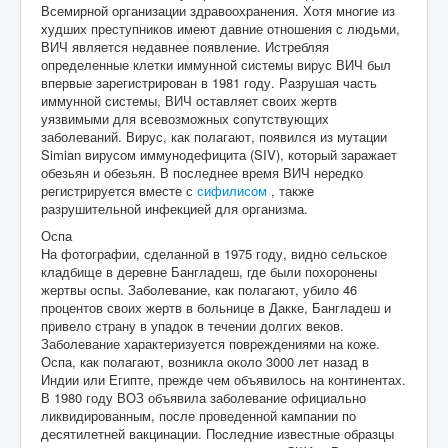
Всемирной организации здравоохранения. Хотя многие из
худших преступников имеют давние отношения с людьми,
ВИЧ является недавнее появление. Истребляя
определенные клетки иммунной системы вирус ВИЧ был
впервые зарегистрирован в 1981 году. Разрушая часть
иммунной системы, ВИЧ оставляет своих жертв
уязвимыми для всевозможных сопутствующих
заболеваний. Вирус, как полагают, появился из мутации
Simian вирусом иммунодефицита (SIV), который заражает
обезьян и обезьян. В последнее время ВИЧ нередко
регистрируется вместе с
сифилисом
, также
разрушительной инфекцией для организма.
Оспа
На фотографии, сделанной в 1975 году, видно сельское
кладбище в деревне Бангладеш, где были похоронены
жертвы оспы. Заболевание, как полагают, убило 46
процентов своих жертв в больнице в Дакке, Бангладеш и
привело страну в упадок в течении долгих веков.
Заболевание характеризуется повреждениями на коже.
Оспа, как полагают, возникла около 3000 лет назад в
Индии или Египте, прежде чем объявилось на континентах.
В 1980 году ВОЗ объявила заболевание официально
ликвидированным, после проведенной кампании по
десятилетней вакцинации. Последние известные образцы