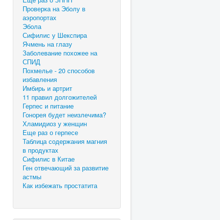
Проверка на Эболу в
аэропортах
Эбола
Сифилис у Шекспира
Ячмень на глазу
Заболевание похожее на
СПИД
Похмелье - 20 способов
избавления
Имбирь и артрит
11 правил долгожителей
Герпес и питание
Гонорея будет неизлечима?
Хламидиоз у женщин
Еще раз о герпесе
Таблица содержания магния
в продуктах
Сифилис в Китае
Ген отвечающий за развитие
астмы
Как избежать простатита