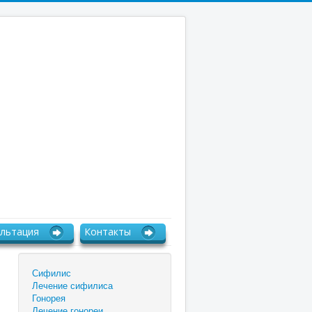
льтация
Контакты
Сифилис
Лечение сифилиса
Гонорея
Лечение гонореи