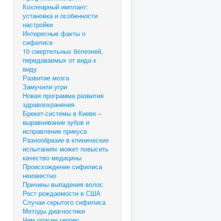
Кохлеарный имплант:
установка и особенности
настройки
Интересные факты о
сифилисе
10 смертельных болезней,
передаваемых от вида к
виду
Развитие мозга
Замучили угри
Новая программа развития
здравоохранения
Брекет-системы в Киеве –
выравнивание зубов и
исправление прикуса
Разнообразие в клинических
испытаниях может повысить
качество медицины
Происхождение сифилиса
неизвестно
Причины выпадения волос
Рост рождаемости в США
Случаи скрытого сифилиса
Методы диагностики
Чем опасен герпес