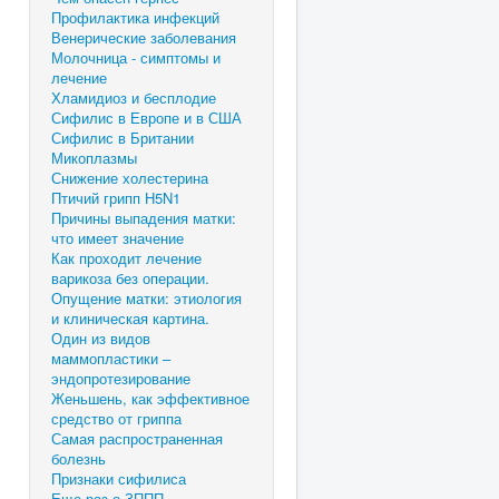
Профилактика инфекций
Венерические заболевания
Молочница - симптомы и
лечение
Хламидиоз и бесплодие
Сифилис в Европе и в США
Сифилис в Британии
Микоплазмы
Снижение холестерина
Птичий грипп H5N1
Причины выпадения матки:
что имеет значение
Как проходит лечение
варикоза без операции.
Опущение матки: этиология
и клиническая картина.
Один из видов
маммопластики –
эндопротезирование
Женьшень, как эффективное
средство от гриппа
Самая распространенная
болезнь
Признаки сифилиса
Еще раз о ЗППП