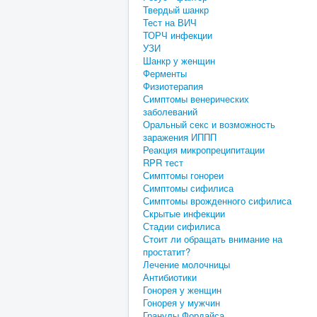
Твердый шанкр
Тест на ВИЧ
ТОРЧ инфекции
УЗИ
Шанкр у женщин
Ферменты
Физиотерапия
Симптомы венерических
заболеваний
Оральный секс и возможность
заражения ИППП
Реакция микропреципитации
RPR тест
Симптомы гонореи
Симптомы сифилиса
Симптомы врожденного сифилиса
Скрытые инфекции
Стадии сифилиса
Стоит ли обращать внимание на
простатит?
Лечение молочницы
Антибиотики
Гонорея у женщин
Гонорея у мужчин
Гранулы Фордайса