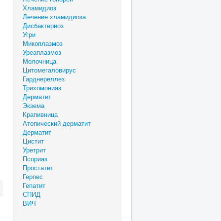
Хламидиоз
Лечение хламидиоза
Дисбактериоз
Угри
Микоплазмоз
Уреаплазмоз
Молочница
Цитомегаловирус
Гарднереллез
Трихомониаз
Дерматит
Экзема
Крапивница
Атопический дерматит
Дерматит
Цистит
Уретрит
Псориаз
Простатит
Герпес
Гепатит
СПИД
ВИЧ