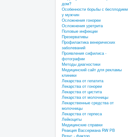
дом?
Особенности борьбы с бесплодием
у мужчин
Осложнения гонореи
Осложнения уретрита
Половые инфекции
Презервативы
Профилактика венерических
заболеваний
Проявления сифилиса -
фотографии
Методы диагностики
Медицинский сайт для рекламы
клиники
Лекарства от гепатита
Лекарства от гонореи
Лекарства от цистита
Лекарства от молочницы
Лекарственные средства от
молочницы
Лекарства от герпеса
Лейкоциты
Медицинские справки
Реакция Вассермана RW РВ
Резус - фактор