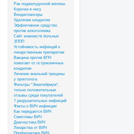
Рак поджелудочной железы
Корочки в носу
Вендиспансеры
Удаление кондилом
Эффективное средство
против алкоголизма
Сайт знакомств больных
ЗППП
Устойчивость инфекций к
лекарственным препаратам
Вакцина против ВПЧ
помогает от остроконечных
кондилом
Лечение анальной трещины
у проктолога
Фильтры "Эквилибриум",
только положительные
отзывы среди покупателей
7 разрушительных инфекций
Факты о ВИЧ инфекции
Как передается ВИЧ
Симптомы ВИЧ
Диагностика ВИЧ
Лекарства от ВИЧ
Профилактика ВИЧ