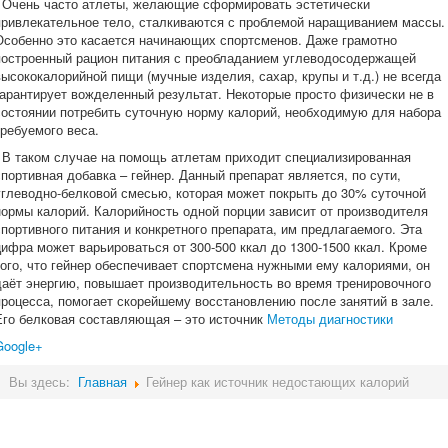
Очень часто атлеты, желающие сформировать эстетически
привлекательное тело, сталкиваются с проблемой наращиванием массы.
Особенно это касается начинающих спортсменов. Даже грамотно
построенный рацион питания с преобладанием углеводосодержащей
высококалорийной пищи (мучные изделия, сахар, крупы и т.д.) не всегда
гарантирует вожделенный результат. Некоторые просто физически не в
состоянии потребить суточную норму калорий, необходимую для набора
требуемого веса.
В таком случае на помощь атлетам приходит специализированная
спортивная добавка – гейнер. Данный препарат является, по сути,
углеводно-белковой смесью, которая может покрыть до 30% суточной
нормы калорий. Калорийность одной порции зависит от производителя
спортивного питания и конкретного препарата, им предлагаемого. Эта
цифра может варьироваться от 300-500 ккал до 1300-1500 ккал. Кроме
того, что гейнер обеспечивает спортсмена нужными ему калориями, он
даёт энергию, повышает производительность во время тренировочного
процесса, помогает скорейшему восстановлению после занятий в зале.
Его белковая составляющая – это источник
Методы диагностики
Google+
Вы здесь:
Главная
Гейнер как источник недостающих калорий