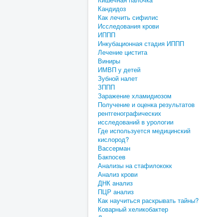
Кандидоз
Как лечить сифилис
Исследования крови
ИППП
Инкубационная стадия ИППП
Лечение цистита
Виниры
ИМВП у детей
Зубной налет
ЗППП
Заражение хламидиозом
Получение и оценка результатов
рентгенографических
исследований в урологии
Где используется медицинский
кислород?
Вассерман
Бакпосев
Анализы на стафилококк
Анализ крови
ДНК анализ
ПЦР анализ
Как научиться раскрывать тайны?
Коварный хеликобактер