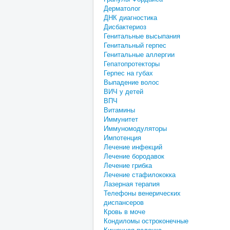
Дерматолог
ДНК диагностика
Дисбактериоз
Генитальные высыпания
Генитальный герпес
Генитальные аллергии
Гепатопротекторы
Герпес на губах
Выпадение волос
ВИЧ у детей
ВПЧ
Витамины
Иммунитет
Иммуномодуляторы
Импотенция
Лечение инфекций
Лечение бородавок
Лечение грибка
Лечение стафилококка
Лазерная терапия
Телефоны венерических
диспансеров
Кровь в моче
Кондиломы остроконечные
Кишечная палочка