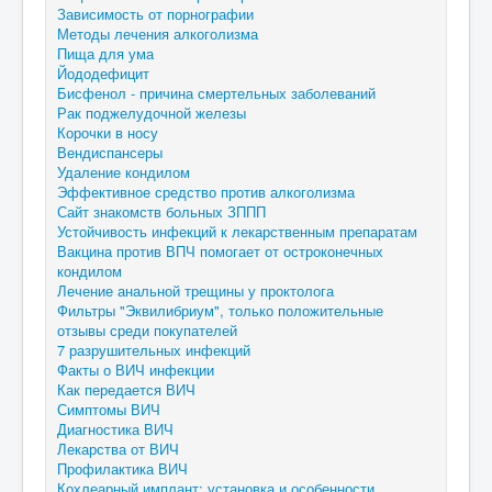
Зависимость от порнографии
Методы лечения алкоголизма
Пища для ума
Йододефицит
Бисфенол - причина смертельных заболеваний
Рак поджелудочной железы
Корочки в носу
Вендиспансеры
Удаление кондилом
Эффективное средство против алкоголизма
Сайт знакомств больных ЗППП
Устойчивость инфекций к лекарственным препаратам
Вакцина против ВПЧ помогает от остроконечных
кондилом
Лечение анальной трещины у проктолога
Фильтры "Эквилибриум", только положительные
отзывы среди покупателей
7 разрушительных инфекций
Факты о ВИЧ инфекции
Как передается ВИЧ
Симптомы ВИЧ
Диагностика ВИЧ
Лекарства от ВИЧ
Профилактика ВИЧ
Кохлеарный имплант: установка и особенности