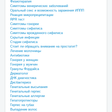
Физиотерапия
Симптомы венерических заболеваний
Оральный секс и возможность заражения ИППП
Реакция микропреципитации
RPR тест
Симптомы гонореи
Симптомы сифилиса
Симптомы врожденного сифилиса
Скрытые инфекции
Стадии сифилиса
Стоит ли обращать внимание на простатит?
Лечение молочницы
Антибиотики
Гонорея у женщин
Гонорея у мужчин
Гранулы Фордайса
Дерматолог
ДНК диагностика
Дисбактериоз
Генитальные высыпания
Генитальный герпес
Генитальные аллергии
Гепатопротекторы
Герпес на губах
Выпадение волос