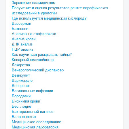
Заражение хламидиозом
Получение и оценка результатов рентгенографических
исследований в урологии
Где используется медицинский кислород?
Вассерман
Бакпосев
Анализы на стафилококк
Анализ крови
ДНК анализ
ПЦР анализ
Как научиться раскрывать тайны?
Коварный хеликобактер
Лекарства
Венерологический диспансер
Везикулит
Варикоцеле
Венеролог
Вагинальные инфекции
Бородавки
Биохимия крови
Бесплодие
Бактериальный вагиноз
Баланопостит
Медицинское обследование
Медицинская лаборатория