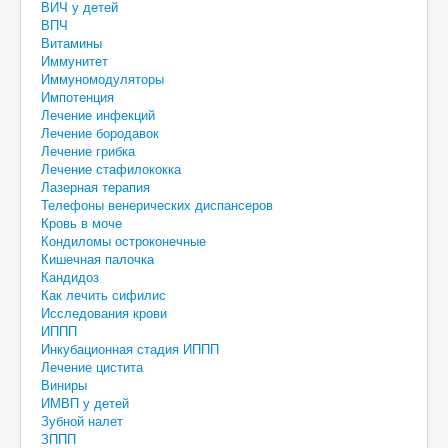
ВИЧ у детей
ВПЧ
Витамины
Иммунитет
Иммуномодуляторы
Импотенция
Лечение инфекций
Лечение бородавок
Лечение грибка
Лечение стафилококка
Лазерная терапия
Телефоны венерических диспансеров
Кровь в моче
Кондиломы остроконечные
Кишечная палочка
Кандидоз
Как лечить сифилис
Исследования крови
ИППП
Инкубационная стадия ИППП
Лечение цистита
Виниры
ИМВП у детей
Зубной налет
ЗППП