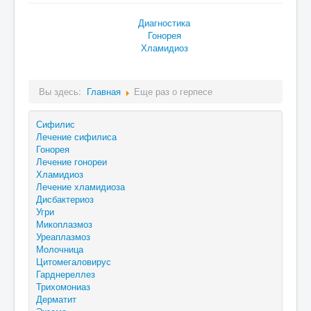
Диагностика
Гонорея
Хламидиоз
Вы здесь:
Главная
Еще раз о герпесе
Сифилис
Лечение сифилиса
Гонорея
Лечение гонореи
Хламидиоз
Лечение хламидиоза
Дисбактериоз
Угри
Микоплазмоз
Уреаплазмоз
Молочница
Цитомегаловирус
Гарднереллез
Трихомониаз
Дерматит