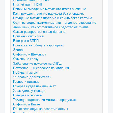
Птичий грипп H5N1
Причины выпадения матки: что имеет значение
Как проходит лечение варикоза без операции.
Опущение матки: этиология и клиническая картина.
Один из видов маммопластики – эндопротезирование
Женьшень, как эффективное средство от гриппа
Самая распространенная болезнь
Признаки сифилиса
Еще раз о ЗППП
Проверка на Эболу в аэропортах
Эбола
Сифилис у Шекспира
Ячмень на глазу
Заболевание похожее на СПИД
Похмелье - 20 способов избавления
Имбирь и артрит
11 правил долгожителей
Герпес и питание
Гонорея будет неизлечима?
Хламидиоз у женщин
Еще раз о герпесе
Таблица содержания магния в продуктах
Сифилис в Китае
Ген отвечающий за развитие астмы