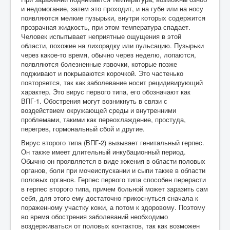
и недомогание, затем это проходит, и на губе или на носу
появляются мелкие пузырьки, внутри которых содержится
прозрачная жидкость, при этом температура спадает.
Человек испытывает неприятные ощущения в этой
области, похожие на лихорадку или пульсацию. Пузырьки
через какое-то время, обычно через неделю, лопаются,
появляются болезненные язвочки, которые позже
подживают и покрываются корочкой. Это частенько
повторяется, так как заболевание носит рецидивирующий
характер. Это вирус первого типа, его обозначают как
ВПГ-1. Обострения могут возникнуть в связи с
воздействием окружающей среды и внутренними
проблемами, такими как переохлаждение, простуда,
перегрев, гормональный сбой и другие.
Вирус второго типа (ВПГ-2) вызывает генитальный герпес.
Он также имеет длительный инкубационный период.
Обычно он проявляется в виде жжения в области половых
органов, боли при мочеиспускании и сыпи также в области
половых органов. Герпес первого типа способен перерасти
в герпес второго типа, причем больной может заразить сам
себя, для этого ему достаточно прикоснуться сначала к
пораженному участку кожи, а потом к здоровому. Поэтому
во время обострения заболеваний необходимо
воздерживаться от половых контактов, так как возможен