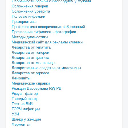
Особенности борьбы с бесплодием у мужчин
Осложнения гонореи
Осложнения уретрита
Половые инфекции
Презервативы
Профилактика венерических заболеваний
Проявления сифилиса - фотографии
Методы диагностики
Медицинский сайт для рекламы клиники
Лекарства от гепатита
Лекарства от гонореи
Лекарства от цистита
Лекарства от молочницы
Лекарственные средства от молочницы
Лекарства от герпеса
Лейкоциты
Медицинские справки
Реакция Вассермана RW РВ
Резус - фактор
Твердый шанкр
Тест на ВИЧ
ТОРЧ инфекции
УЗИ
Шанкр у женщин
Ферменты