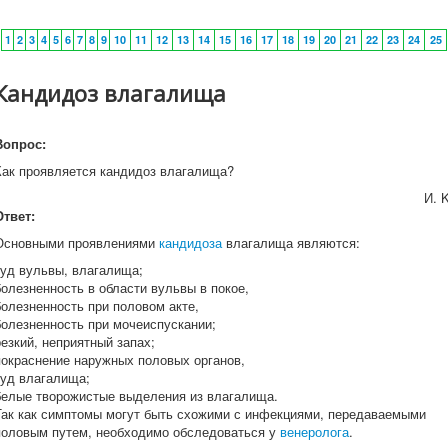
1
2
3
4
5
6
7
8
9
10
11
12
13
14
15
16
17
18
19
20
21
22
23
24
25
Кандидоз влагалища
Вопрос:
Как проявляется кандидоз влагалища?
И. K
Ответ:
Основными проявлениями
кандидоза
влагалища являются:
зуд вульвы, влагалища;
болезненность в области вульвы в покое,
болезненность при половом акте,
болезненность при мочеиспускании;
резкий, неприятный запах;
покраснение наружных половых органов,
зуд влагалища;
белые творожистые выделения из влагалища.
Так как симптомы могут быть схожими с инфекциями, передаваемыми
половым путем, необходимо обследоваться у
венеролога
.