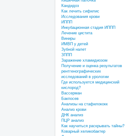
Кандидоз
Как лечить сифилис
Исследования крови
ИППП
Инкубационная стадия ИППП
Лечение цистита
Виниры
ИМВП у детей
Зубной налет
ЗППП
Заражение хламидиозом
Получение и оценка результатов
рентгенографических
исследований в урологии
Где используется медицинский
кислород?
Вассерман
Бакпосев
Анализы на стафилококк
Анализ крови
ДНК анализ
ПЦР анализ
Как научиться раскрывать тайны?
Коварный хеликобактер