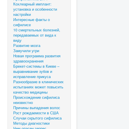
Кохлеарный имплант:
установка и особенности
настройки
Интересные факты о
сифилисе
10 смертельных болезней,
передаваемых от вида к
виду
Развитие мозга
Замучили угри
Новая программа развития
здравоохранения
Брекет-системы в Киеве –
выравнивание зубов и
исправление прикуса
Разнообразие в клинических
испытаниях может повысить
качество медицины
Происхождение сифилиса
неизвестно
Причины выпадения волос
Рост рождаемости в США
Случаи скрытого сифилиса
Методы диагностики
Чем опасен герпес