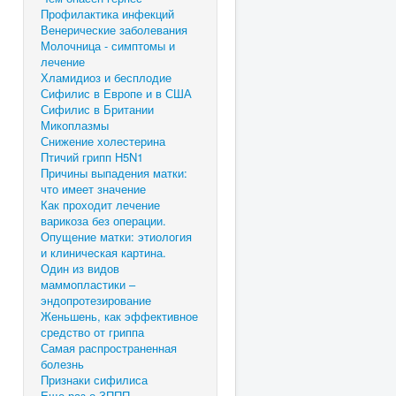
Профилактика инфекций
Венерические заболевания
Молочница - симптомы и
лечение
Хламидиоз и бесплодие
Сифилис в Европе и в США
Сифилис в Британии
Микоплазмы
Снижение холестерина
Птичий грипп H5N1
Причины выпадения матки:
что имеет значение
Как проходит лечение
варикоза без операции.
Опущение матки: этиология
и клиническая картина.
Один из видов
маммопластики –
эндопротезирование
Женьшень, как эффективное
средство от гриппа
Самая распространенная
болезнь
Признаки сифилиса
Еще раз о ЗППП