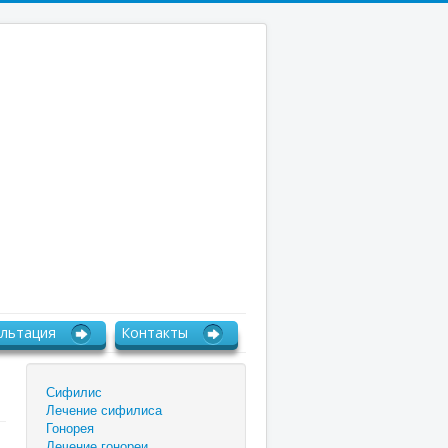
льтация
Контакты
Сифилис
Лечение сифилиса
Гонорея
Лечение гонореи