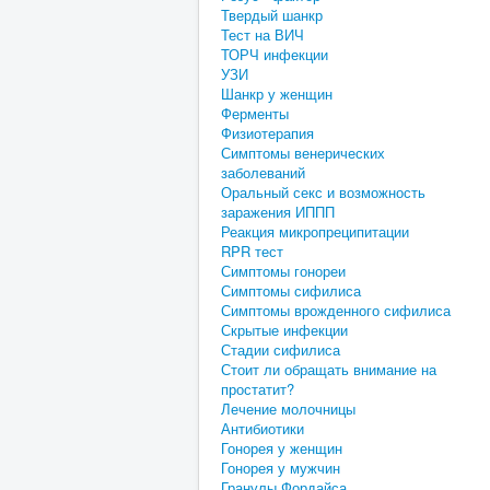
Твердый шанкр
Тест на ВИЧ
ТОРЧ инфекции
УЗИ
Шанкр у женщин
Ферменты
Физиотерапия
Симптомы венерических
заболеваний
Оральный секс и возможность
заражения ИППП
Реакция микропреципитации
RPR тест
Симптомы гонореи
Симптомы сифилиса
Симптомы врожденного сифилиса
Скрытые инфекции
Стадии сифилиса
Стоит ли обращать внимание на
простатит?
Лечение молочницы
Антибиотики
Гонорея у женщин
Гонорея у мужчин
Гранулы Фордайса