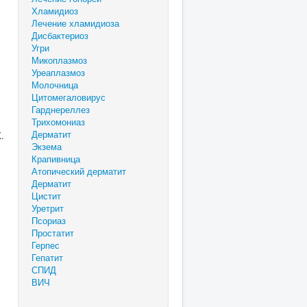
Хламидиоз
Лечение хламидиоза
Дисбактериоз
Угри
Микоплазмоз
Уреаплазмоз
Молочница
Цитомегаловирус
Гарднереллез
Трихомониаз
Дерматит
.
Экзема
Крапивница
Атопический дерматит
Дерматит
Цистит
Уретрит
Псориаз
Простатит
Герпес
Гепатит
СПИД
ВИЧ