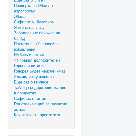
Проверка на Эболу в
аэропортах
Эбола
Сифилис у Шекспира
Ячмень на глазу
Заболевание похожее на
СПИД
Похмелье - 20 способов
избавления
Имбирь и артрит
11 правил долгожителей
Герпес и питание
Гонорея будет неизлечима?
Хламидиоз у женщин
Еще раз о герпесе
Таблица содержания магния
в продуктах
Сифилис в Китае
Ген отвечающий за развитие
астмы
Как избежать простатита