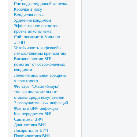
Рак поджелудочной железы
Корочки в носу
Вендиспансеры
Удаление кондилом
Эффективное средство
против алкоголизма
Сайт знакомств больных
ЗППП
Устойчивость инфекций к
лекарственным препаратам
Вакцина против ВПЧ
помогает от остроконечных
кондилом
Лечение анальной трещины
у проктолога
Фильтры "Эквилибриум",
только положительные
отзывы среди покупателей
7 разрушительных инфекций
Факты о ВИЧ инфекции
Как передается ВИЧ
Симптомы ВИЧ
Диагностика ВИЧ
Лекарства от ВИЧ
Профилактика ВИЧ