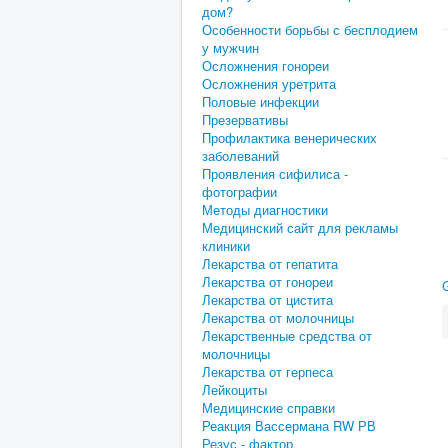
дом?
Особенности борьбы с бесплодием
у мужчин
Осложнения гонореи
Осложнения уретрита
Половые инфекции
Презервативы
Профилактика венерических
заболеваний
Проявления сифилиса -
фотографии
Методы диагностики
Медицинский сайт для рекламы
клиники
Лекарства от гепатита
Лекарства от гонореи
Лекарства от цистита
Лекарства от молочницы
Лекарственные средства от
молочницы
Лекарства от герпеса
Лейкоциты
Медицинские справки
Реакция Вассермана RW РВ
Резус - фактор