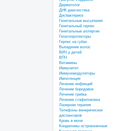
Дерматолог
ДНК диагностика
Дисбактериоз
Генитальные высыпания
Генитальный герпес
Генитальные аллергии
Гепатопротекторы
Герпес на губах
Выпадение волос
ВИЧ у детей
ВПЧ
Витамины
Иммунитет
Иммуномодуляторы
Импотенция
Лечение инфекций
Лечение бородавок
Лечение грибка
Лечение стафилококка
Лазерная терапия
Телефоны венерических
диспансеров
Кровь в моче
Кондиломы остроконечные
Кишечная палочка