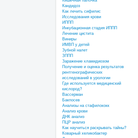
Кандидоз
Как лечить сифилис
Исследования крови
ИППП
Инкубационная стадия ИППП
Лечение цистита
Виниры
ИМВП у детей
Зубной налет
ЗППП
Заражение хламидиозом
Получение и оценка результатов
рентгенографических
исследований в урологии
Где используется медицинский
кислород?
Вассерман
Бакпосев
Анализы на стафилококк
Анализ крови
ДНК анализ
ПЦР анализ
Как научиться раскрывать тайны?
Коварный хеликобактер