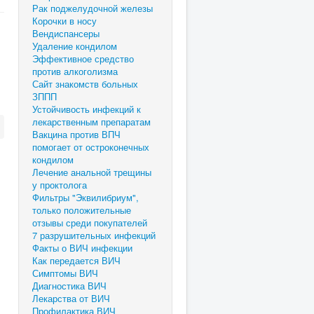
Рак поджелудочной железы
Корочки в носу
Вендиспансеры
Удаление кондилом
Эффективное средство
против алкоголизма
Сайт знакомств больных
ЗППП
Устойчивость инфекций к
лекарственным препаратам
Вакцина против ВПЧ
помогает от остроконечных
кондилом
Лечение анальной трещины
у проктолога
Фильтры "Эквилибриум",
только положительные
отзывы среди покупателей
7 разрушительных инфекций
Факты о ВИЧ инфекции
Как передается ВИЧ
Симптомы ВИЧ
Диагностика ВИЧ
Лекарства от ВИЧ
Профилактика ВИЧ