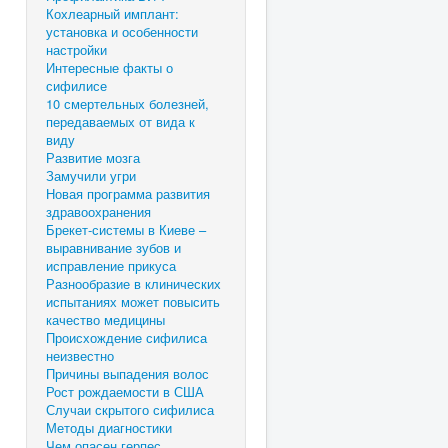
Кохлеарный имплант:
установка и особенности
настройки
Интересные факты о
сифилисе
10 смертельных болезней,
передаваемых от вида к
виду
Развитие мозга
Замучили угри
Новая программа развития
здравоохранения
Брекет-системы в Киеве –
выравнивание зубов и
исправление прикуса
Разнообразие в клинических
испытаниях может повысить
качество медицины
Происхождение сифилиса
неизвестно
Причины выпадения волос
Рост рождаемости в США
Случаи скрытого сифилиса
Методы диагностики
Чем опасен герпес