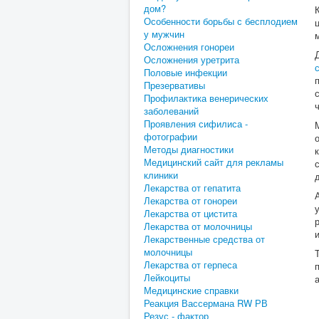
дом?
Особенности борьбы с бесплодием
у мужчин
Осложнения гонореи
Осложнения уретрита
Половые инфекции
Презервативы
Профилактика венерических
заболеваний
Проявления сифилиса -
фотографии
Методы диагностики
Медицинский сайт для рекламы
клиники
Лекарства от гепатита
Лекарства от гонореи
Лекарства от цистита
Лекарства от молочницы
Лекарственные средства от
молочницы
Лекарства от герпеса
Лейкоциты
Медицинские справки
Реакция Вассермана RW РВ
Резус - фактор