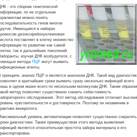
ДНК - это сборник генетической
информации, по ее отдельным
фрагментам можно понять
последовательность генов многое
другое. Имеющаяся в наборах
хромосом дезоксирибонуклеиновая
кислота поставляет в клетку множество
информации по развитию как самой
клетки, так и дальнейших поколений.
Лаборанты, изучая ДНК возбудителя, с
помощью метода
ПЦР
могут выявить
инфекционные агенты.
В принципе, анализ ПЦР и является анализом ДНК. Такой вид диагностик
позволяет в кратчайшие сроки выявить сразу несколько инфекций всего
лишь в одном мазке всего по нескольким молекулам ДНК. Таким образом
такой метод позволяет существенно снизить себестоимость
лабораторного обследования. Этот метод обследования отличает высоки
уровень чувствительности и достоверности. Поэтому он незаменим в
практике венеролога.
Максимальный уровень автоматизации позволяет существенно сократить
сроки диагностики. Также преимуществом этого метода выявления
инфекций является относительная простота забора материала и его
транспортировки.