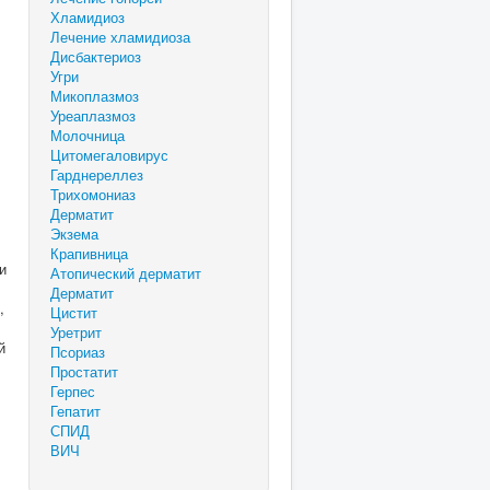
Хламидиоз
Лечение хламидиоза
Дисбактериоз
Угри
Микоплазмоз
Уреаплазмоз
Молочница
Цитомегаловирус
Гарднереллез
Трихомониаз
Дерматит
Экзема
Крапивница
и
Атопический дерматит
Дерматит
,
Цистит
Уретрит
й
Псориаз
Простатит
Герпес
Гепатит
СПИД
ВИЧ