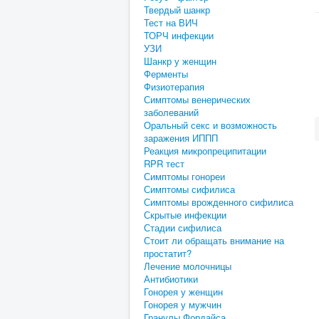
Твердый шанкр
Тест на ВИЧ
ТОРЧ инфекции
УЗИ
Шанкр у женщин
Ферменты
Физиотерапия
Симптомы венерических
заболеваний
Оральный секс и возможность
заражения ИППП
Реакция микропреципитации
RPR тест
Симптомы гонореи
Симптомы сифилиса
Симптомы врожденного сифилиса
Скрытые инфекции
Стадии сифилиса
Стоит ли обращать внимание на
простатит?
Лечение молочницы
Антибиотики
Гонорея у женщин
Гонорея у мужчин
Гранулы Фордайса