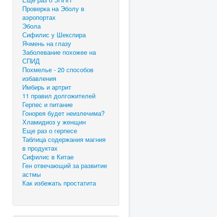
Проверка на Эболу в
аэропортах
Эбола
Сифилис у Шекспира
Ячмень на глазу
Заболевание похожее на
СПИД
Похмелье - 20 способов
избавления
Имбирь и артрит
11 правил долгожителей
Герпес и питание
Гонорея будет неизлечима?
Хламидиоз у женщин
Еще раз о герпесе
Таблица содержания магния
в продуктах
Сифилис в Китае
Ген отвечающий за развитие
астмы
Как избежать простатита