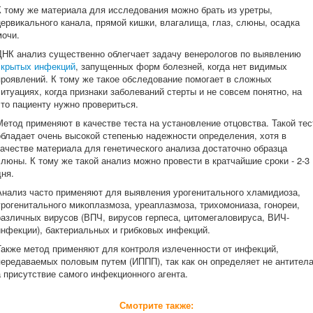
К тому же материала для исследования можно брать из уретры,
цервикального канала, прямой кишки, влагалища, глаз, слюны, осадка
мочи.
ДНК анализ существенно облегчает задачу венерологов по выявлению
скрытых инфекций
, запущенных форм болезней, когда нет видимых
проявлений. К тому же такое обследование помогает в сложных
ситуациях, когда признаки заболеваний стерты и не совсем понятно, на
что пациенту нужно провериться.
Метод применяют в качестве теста на установление отцовства. Такой тес
обладает очень высокой степенью надежности определения, хотя в
качестве материала для генетического анализа достаточно образца
слюны. К тому же такой анализ можно провести в кратчайшие сроки - 2-3
дня.
Анализ часто применяют для выявления урогенитального хламидиоза,
урогенитального микоплазмоза, уреаплазмоза, трихомониаза, гонореи,
различных вирусов (ВПЧ, вирусов герпеса, цитомегаловируса, ВИЧ-
инфекции), бактериальных и грибковых инфекций.
Также метод применяют для контроля излеченности от инфекций,
передаваемых половым путем (ИППП), так как он определяет не антитела
а присутствие самого инфекционного агента.
Смотрите также: