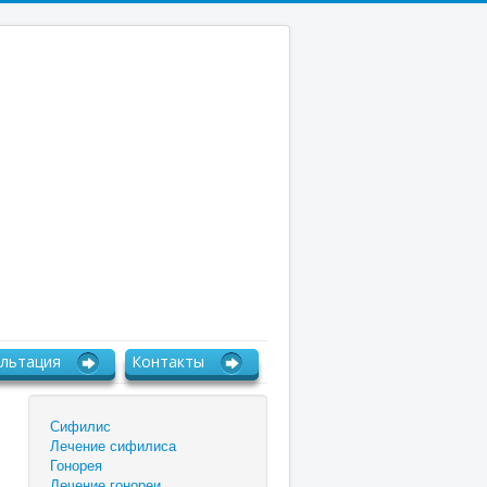
льтация
Контакты
Сифилис
Лечение сифилиса
Гонорея
Лечение гонореи