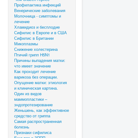
Профилактика инфекций
Венерические заболевания
Молочница - симптомы и
лечение
Хламидиоз и бесплодие
Сифилис в Европе и в США
Сифилис в Британии
Микоплазмы
Снижение холестерина
Птичий грипп H5N1
Причины выпадения матки:
что имеет значение
Как проходит лечение
варикоза без операции.
Опущение матки: этиология
и клиническая картина.
Один из видов
маммопластики –
эндопротезирование
Женьшень, как эффективное
средство от гриппа
Самая распространенная
болезнь
Признаки сифилиса
Еще раз о ЗППП