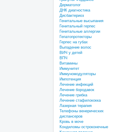
Дерматолог
ДНК диагностика
Дисбактериоз
Генитальные высыпания
Генитальный герпес
Генитальные аллергии
Гепатопротекторы
Герпес на губах
Выпадение волос
ВИЧ у детей
ВПЧ
Витамины
Иммунитет
Иммуномодуляторы
Импотенция
Лечение инфекций
Лечение бородавок
Лечение грибка
Лечение стафилококка
Лазерная терапия
Телефоны венерических
диспансеров
Кровь в моче
Кондиломы остроконечные
Кишечная палочка