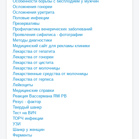
Особенности борьбы с бесплодием у мужчин
Осложнения гонореи
Осложнения уретрита
Половые инфекции
Презервативы
Профилактика венерических заболеваний
Проявления сифилиса - фотографии
Методы диагностики
Медицинский сайт для рекламы клиники
Лекарства от гепатита
Лекарства от гонореи
Лекарства от цистита
Лекарства от молочницы
Лекарственные средства от молочницы
Лекарства от герпеса
Лейкоциты
Медицинские справки
Реакция Вассермана RW РВ
Резус - фактор
Твердый шанкр
Тест на ВИЧ
ТОРЧ инфекции
УЗИ
Шанкр у женщин
Ферменты