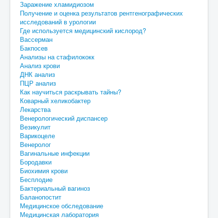
Заражение хламидиозом
Получение и оценка результатов рентгенографических
исследований в урологии
Где используется медицинский кислород?
Вассерман
Бакпосев
Анализы на стафилококк
Анализ крови
ДНК анализ
ПЦР анализ
Как научиться раскрывать тайны?
Коварный хеликобактер
Лекарства
Венерологический диспансер
Везикулит
Варикоцеле
Венеролог
Вагинальные инфекции
Бородавки
Биохимия крови
Бесплодие
Бактериальный вагиноз
Баланопостит
Медицинское обследование
Медицинская лаборатория