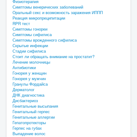
Физиотерапия
Симптомы венерических заболеваний
Оральный секс и возможность заражения ИППП
Реакция микропреципитации
RPR тест
Симптомы гонореи
Симптомы сифилиса
Симптомы врожденного сифилиса
Скрытые инфекции
Стадии сифилиса
Стоит ли обращать внимание на простатит?
Лечение молочницы
Антибиотики
Гонорея у женщин
Гонорея у мужчин
Гранулы Фордайса
Дерматолог
ДНК диагностика
Дисбактериоз
Генитальные высыпания
Генитальный герпес
Генитальные аллергии
Гепатопротекторы
Герпес на губах
Выпадение волос