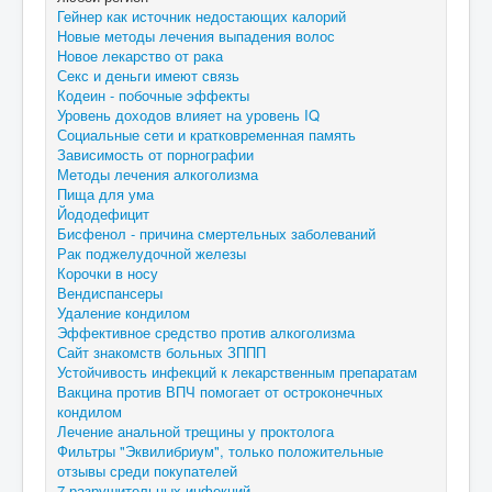
Гейнер как источник недостающих калорий
Новые методы лечения выпадения волос
Новое лекарство от рака
Секс и деньги имеют связь
Кодеин - побочные эффекты
Уровень доходов влияет на уровень IQ
Социальные сети и кратковременная память
Зависимость от порнографии
Методы лечения алкоголизма
Пища для ума
Йододефицит
Бисфенол - причина смертельных заболеваний
Рак поджелудочной железы
Корочки в носу
Вендиспансеры
Удаление кондилом
Эффективное средство против алкоголизма
Сайт знакомств больных ЗППП
Устойчивость инфекций к лекарственным препаратам
Вакцина против ВПЧ помогает от остроконечных
кондилом
Лечение анальной трещины у проктолога
Фильтры "Эквилибриум", только положительные
отзывы среди покупателей
7 разрушительных инфекций