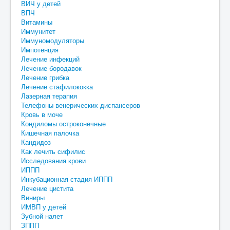
ВИЧ у детей
ВПЧ
Витамины
Иммунитет
Иммуномодуляторы
Импотенция
Лечение инфекций
Лечение бородавок
Лечение грибка
Лечение стафилококка
Лазерная терапия
Телефоны венерических диспансеров
Кровь в моче
Кондиломы остроконечные
Кишечная палочка
Кандидоз
Как лечить сифилис
Исследования крови
ИППП
Инкубационная стадия ИППП
Лечение цистита
Виниры
ИМВП у детей
Зубной налет
ЗППП