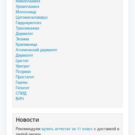
Микоплазмоз
Уреаплазмоз
Молочница
Цитомегаловирус
Гарднереллез
Трихомониаз
Дерматит
Экзема
Крапивница
Атопический дерматит
Дерматит
Цистит
Уретрит
Псориаз
Простатит
Герпес
Гепатит
СПИД
ВИЧ
Новости
Рекомендуем
купить аттестат за 11 класс
с доставкой в
любой регион