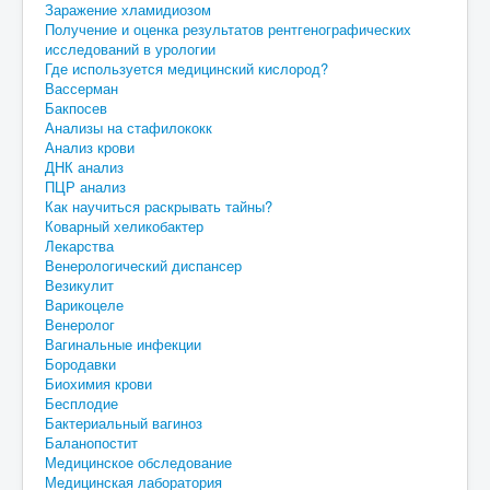
Заражение хламидиозом
Получение и оценка результатов рентгенографических
исследований в урологии
Где используется медицинский кислород?
Вассерман
Бакпосев
Анализы на стафилококк
Анализ крови
ДНК анализ
ПЦР анализ
Как научиться раскрывать тайны?
Коварный хеликобактер
Лекарства
Венерологический диспансер
Везикулит
Варикоцеле
Венеролог
Вагинальные инфекции
Бородавки
Биохимия крови
Бесплодие
Бактериальный вагиноз
Баланопостит
Медицинское обследование
Медицинская лаборатория