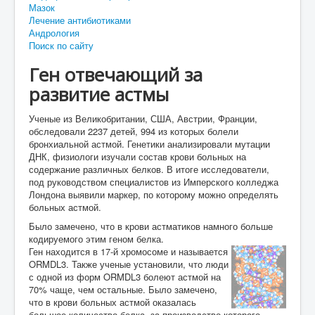
Мазок
Лечение антибиотиками
Андрология
Поиск по сайту
Ген отвечающий за
развитие астмы
Ученые из Великобритании, США, Австрии, Франции,
обследовали 2237 детей, 994 из которых болели
бронхиальной астмой. Генетики анализировали мутации
ДНК, физиологи изучали состав крови больных на
содержание различных белков. В итоге исследователи,
под руководством специалистов из Имперского колледжа
Лондона выявили маркер, по которому можно определять
больных астмой.
Было замечено, что в крови астматиков намного больше
кодируемого этим геном белка.
Ген находится в 17-й хромосоме и называется
ORMDL3. Также ученые установили, что люди
с одной из форм ORMDL3 болеют астмой на
70% чаще, чем остальные. Было замечено,
что в крови больных астмой оказалась
большое количество белка, за производство которого