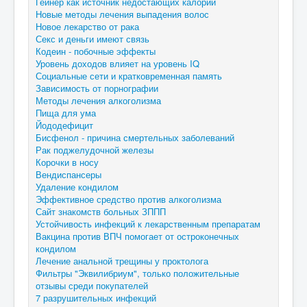
Гейнер как источник недостающих калорий
Новые методы лечения выпадения волос
Новое лекарство от рака
Секс и деньги имеют связь
Кодеин - побочные эффекты
Уровень доходов влияет на уровень IQ
Социальные сети и кратковременная память
Зависимость от порнографии
Методы лечения алкоголизма
Пища для ума
Йододефицит
Бисфенол - причина смертельных заболеваний
Рак поджелудочной железы
Корочки в носу
Вендиспансеры
Удаление кондилом
Эффективное средство против алкоголизма
Сайт знакомств больных ЗППП
Устойчивость инфекций к лекарственным препаратам
Вакцина против ВПЧ помогает от остроконечных
кондилом
Лечение анальной трещины у проктолога
Фильтры "Эквилибриум", только положительные
отзывы среди покупателей
7 разрушительных инфекций