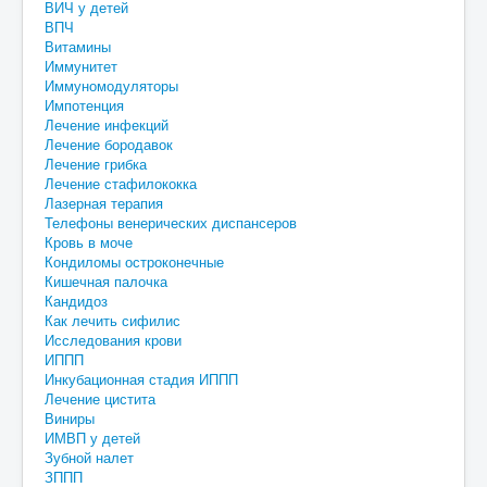
ВИЧ у детей
ВПЧ
Витамины
Иммунитет
Иммуномодуляторы
Импотенция
Лечение инфекций
Лечение бородавок
Лечение грибка
Лечение стафилококка
Лазерная терапия
Телефоны венерических диспансеров
Кровь в моче
Кондиломы остроконечные
Кишечная палочка
Кандидоз
Как лечить сифилис
Исследования крови
ИППП
Инкубационная стадия ИППП
Лечение цистита
Виниры
ИМВП у детей
Зубной налет
ЗППП