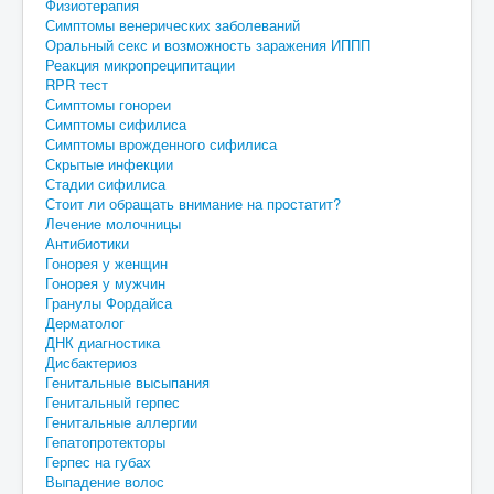
Физиотерапия
Симптомы венерических заболеваний
Оральный секс и возможность заражения ИППП
Реакция микропреципитации
RPR тест
Симптомы гонореи
Симптомы сифилиса
Симптомы врожденного сифилиса
Скрытые инфекции
Стадии сифилиса
Стоит ли обращать внимание на простатит?
Лечение молочницы
Антибиотики
Гонорея у женщин
Гонорея у мужчин
Гранулы Фордайса
Дерматолог
ДНК диагностика
Дисбактериоз
Генитальные высыпания
Генитальный герпес
Генитальные аллергии
Гепатопротекторы
Герпес на губах
Выпадение волос