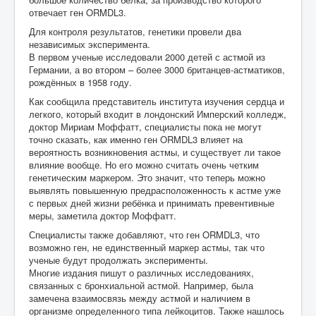
отвечает ген ORMDL3.
Для контроля результатов, генетики провели два
независимых эксперимента.
В первом ученые исследовали 2000 детей с астмой из
Германии, а во втором – более 3000 британцев-астматиков,
рождённых в 1958 году.
Как сообщила представитель института изучения сердца и
легкого, который входит в лондонский Имперский колледж,
доктор Мириам Моффатт, специалисты пока не могут
точно сказать, как именно ген ORMDL3 влияет на
вероятность возникновения астмы, и существует ли такое
влияние вообще. Но его можно считать очень четким
генетическим маркером. Это значит, что теперь можно
выявлять повышенную предрасположенность к астме уже
с первых дней жизни ребёнка и принимать превентивные
меры, заметила доктор Моффатт.
Специалисты также добавляют, что ген ORMDL3, что
возможно ген, не единственный маркер астмы, так что
ученые будут продолжать эксперименты.
Многие издания пишут о различных исследованиях,
связанных с бронхиальной астмой. Например, была
замечена взаимосвязь между астмой и наличием в
организме определенного типа лейкоцитов. Также нашлось