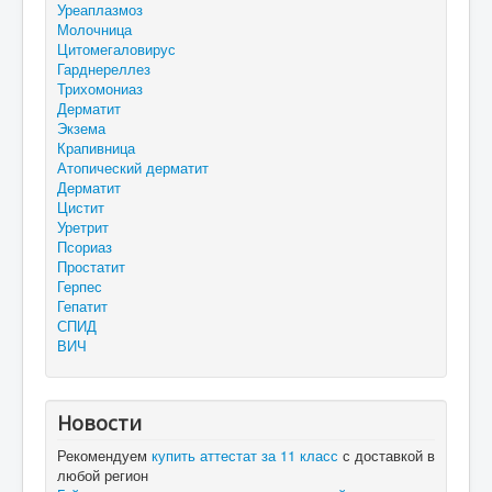
Уреаплазмоз
Молочница
Цитомегаловирус
Гарднереллез
Трихомониаз
Дерматит
Экзема
Крапивница
Атопический дерматит
Дерматит
Цистит
Уретрит
Псориаз
Простатит
Герпес
Гепатит
СПИД
ВИЧ
Новости
Рекомендуем
купить аттестат за 11 класс
с доставкой в
любой регион