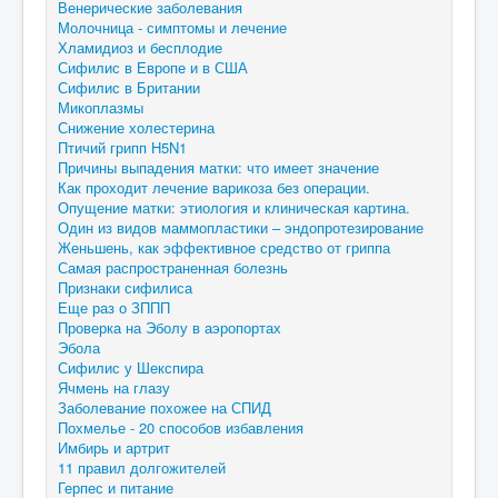
Венерические заболевания
Молочница - симптомы и лечение
Хламидиоз и бесплодие
Сифилис в Европе и в США
Сифилис в Британии
Микоплазмы
Снижение холестерина
Птичий грипп H5N1
Причины выпадения матки: что имеет значение
Как проходит лечение варикоза без операции.
Опущение матки: этиология и клиническая картина.
Один из видов маммопластики – эндопротезирование
Женьшень, как эффективное средство от гриппа
Самая распространенная болезнь
Признаки сифилиса
Еще раз о ЗППП
Проверка на Эболу в аэропортах
Эбола
Сифилис у Шекспира
Ячмень на глазу
Заболевание похожее на СПИД
Похмелье - 20 способов избавления
Имбирь и артрит
11 правил долгожителей
Герпес и питание