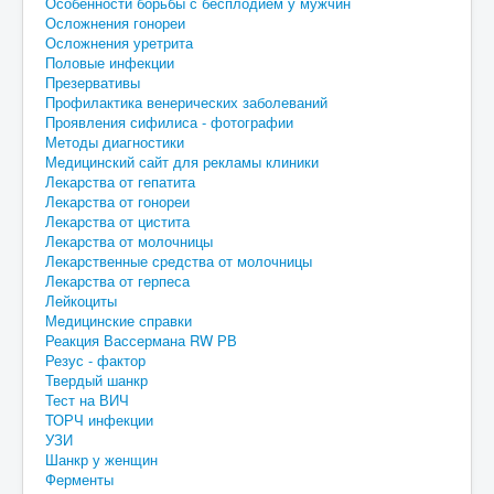
Особенности борьбы с бесплодием у мужчин
Осложнения гонореи
Осложнения уретрита
Половые инфекции
Презервативы
Профилактика венерических заболеваний
Проявления сифилиса - фотографии
Методы диагностики
Медицинский сайт для рекламы клиники
Лекарства от гепатита
Лекарства от гонореи
Лекарства от цистита
Лекарства от молочницы
Лекарственные средства от молочницы
Лекарства от герпеса
Лейкоциты
Медицинские справки
Реакция Вассермана RW РВ
Резус - фактор
Твердый шанкр
Тест на ВИЧ
ТОРЧ инфекции
УЗИ
Шанкр у женщин
Ферменты