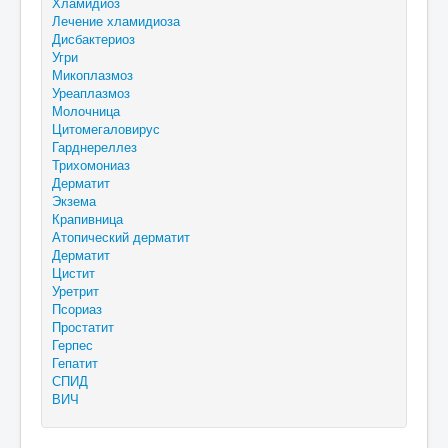
Хламидиоз
Лечение хламидиоза
Дисбактериоз
Угри
Микоплазмоз
Уреаплазмоз
Молочница
Цитомегаловирус
Гарднереллез
Трихомониаз
Дерматит
Экзема
Крапивница
Атопический дерматит
Дерматит
Цистит
Уретрит
Псориаз
Простатит
Герпес
Гепатит
СПИД
ВИЧ