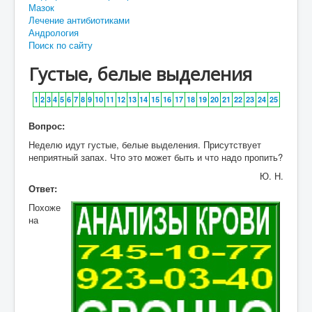
Мазок
Лечение антибиотиками
Андрология
Поиск по сайту
Густые, белые выделения
1
2
3
4
5
6
7
8
9
10
11
12
13
14
15
16
17
18
19
20
21
22
23
24
25
Вопрос:
Неделю идут густые, белые выделения. Присутствует
неприятный запах. Что это может быть и что надо пропить?
Ю. Н.
Ответ:
Похоже
на