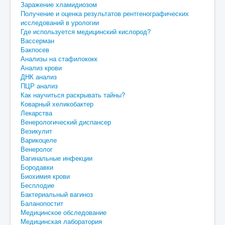
Заражение хламидиозом
Получение и оценка результатов рентгенографических
исследований в урологии
Где используется медицинский кислород?
Вассерман
Бакпосев
Анализы на стафилококк
Анализ крови
ДНК анализ
ПЦР анализ
Как научиться раскрывать тайны?
Коварный хеликобактер
Лекарства
Венерологический диспансер
Везикулит
Варикоцеле
Венеролог
Вагинальные инфекции
Бородавки
Биохимия крови
Бесплодие
Бактериальный вагиноз
Баланопостит
Медицинское обследование
Медицинская лаборатория