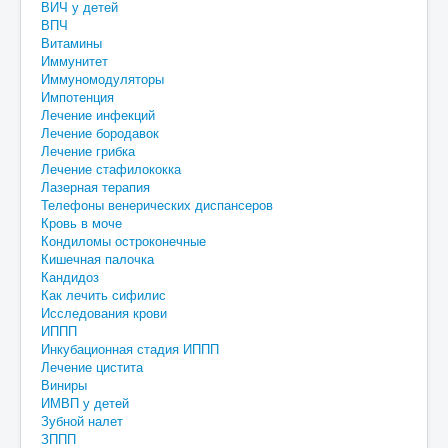
ВИЧ у детей
ВПЧ
Витамины
Иммунитет
Иммуномодуляторы
Импотенция
Лечение инфекций
Лечение бородавок
Лечение грибка
Лечение стафилококка
Лазерная терапия
Телефоны венерических диспансеров
Кровь в моче
Кондиломы остроконечные
Кишечная палочка
Кандидоз
Как лечить сифилис
Исследования крови
ИППП
Инкубационная стадия ИППП
Лечение цистита
Виниры
ИМВП у детей
Зубной налет
ЗППП