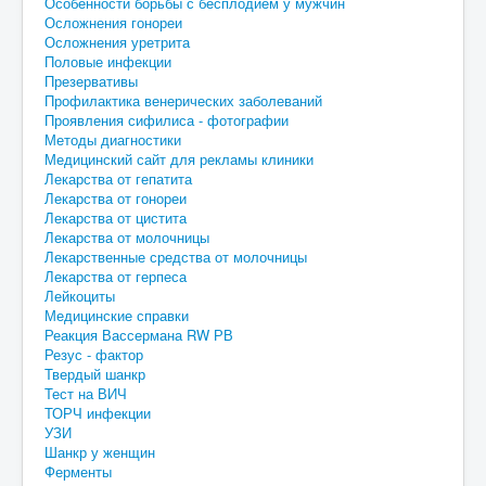
Особенности борьбы с бесплодием у мужчин
Осложнения гонореи
Осложнения уретрита
Половые инфекции
Презервативы
Профилактика венерических заболеваний
Проявления сифилиса - фотографии
Методы диагностики
Медицинский сайт для рекламы клиники
Лекарства от гепатита
Лекарства от гонореи
Лекарства от цистита
Лекарства от молочницы
Лекарственные средства от молочницы
Лекарства от герпеса
Лейкоциты
Медицинские справки
Реакция Вассермана RW РВ
Резус - фактор
Твердый шанкр
Тест на ВИЧ
ТОРЧ инфекции
УЗИ
Шанкр у женщин
Ферменты