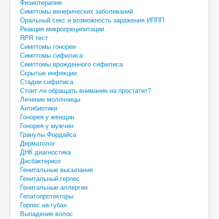
Физиотерапия
Симптомы венерических заболеваний
Оральный секс и возможность заражения ИППП
Реакция микропреципитации
RPR тест
Симптомы гонореи
Симптомы сифилиса
Симптомы врожденного сифилиса
Скрытые инфекции
Стадии сифилиса
Стоит ли обращать внимание на простатит?
Лечение молочницы
Антибиотики
Гонорея у женщин
Гонорея у мужчин
Гранулы Фордайса
Дерматолог
ДНК диагностика
Дисбактериоз
Генитальные высыпания
Генитальный герпес
Генитальные аллергии
Гепатопротекторы
Герпес на губах
Выпадение волос