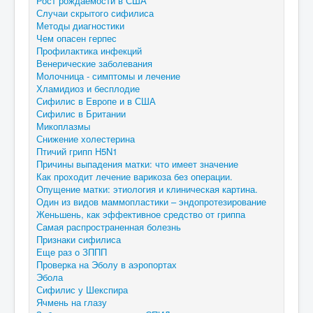
Рост рождаемости в США
Случаи скрытого сифилиса
Методы диагностики
Чем опасен герпес
Профилактика инфекций
Венерические заболевания
Молочница - симптомы и лечение
Хламидиоз и бесплодие
Сифилис в Европе и в США
Сифилис в Британии
Микоплазмы
Снижение холестерина
Птичий грипп H5N1
Причины выпадения матки: что имеет значение
Как проходит лечение варикоза без операции.
Опущение матки: этиология и клиническая картина.
Один из видов маммопластики – эндопротезирование
Женьшень, как эффективное средство от гриппа
Самая распространенная болезнь
Признаки сифилиса
Еще раз о ЗППП
Проверка на Эболу в аэропортах
Эбола
Сифилис у Шекспира
Ячмень на глазу