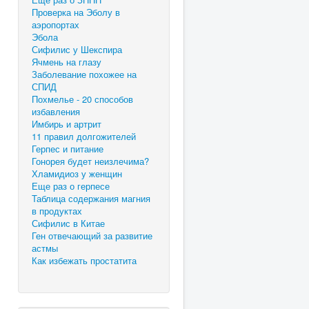
Проверка на Эболу в
аэропортах
Эбола
Сифилис у Шекспира
Ячмень на глазу
Заболевание похожее на
СПИД
Похмелье - 20 способов
избавления
Имбирь и артрит
11 правил долгожителей
Герпес и питание
Гонорея будет неизлечима?
Хламидиоз у женщин
Еще раз о герпесе
Таблица содержания магния
в продуктах
Сифилис в Китае
Ген отвечающий за развитие
астмы
Как избежать простатита