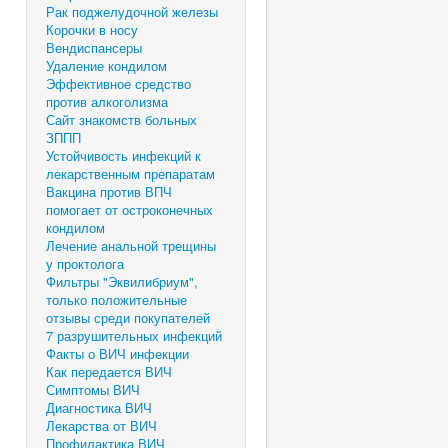
Рак поджелудочной железы
Корочки в носу
Вендиспансеры
Удаление кондилом
Эффективное средство
против алкоголизма
Сайт знакомств больных
ЗППП
Устойчивость инфекций к
лекарственным препаратам
Вакцина против ВПЧ
помогает от остроконечных
кондилом
Лечение анальной трещины
у проктолога
Фильтры "Эквилибриум",
только положительные
отзывы среди покупателей
7 разрушительных инфекций
Факты о ВИЧ инфекции
Как передается ВИЧ
Симптомы ВИЧ
Диагностика ВИЧ
Лекарства от ВИЧ
Профилактика ВИЧ