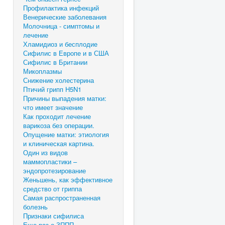
Профилактика инфекций
Венерические заболевания
Молочница - симптомы и
лечение
Хламидиоз и бесплодие
Сифилис в Европе и в США
Сифилис в Британии
Микоплазмы
Снижение холестерина
Птичий грипп H5N1
Причины выпадения матки:
что имеет значение
Как проходит лечение
варикоза без операции.
Опущение матки: этиология
и клиническая картина.
Один из видов
маммопластики –
эндопротезирование
Женьшень, как эффективное
средство от гриппа
Самая распространенная
болезнь
Признаки сифилиса
Еще раз о ЗППП