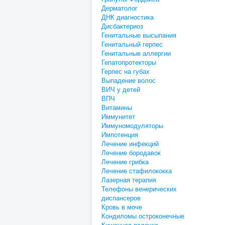
Дерматолог
ДНК диагностика
Дисбактериоз
Генитальные высыпания
Генитальный герпес
Генитальные аллергии
Гепатопротекторы
Герпес на губах
Выпадение волос
ВИЧ у детей
ВПЧ
Витамины
Иммунитет
Иммуномодуляторы
Импотенция
Лечение инфекций
Лечение бородавок
Лечение грибка
Лечение стафилококка
Лазерная терапия
Телефоны венерических
диспансеров
Кровь в моче
Кондиломы остроконечные
Кишечная палочка