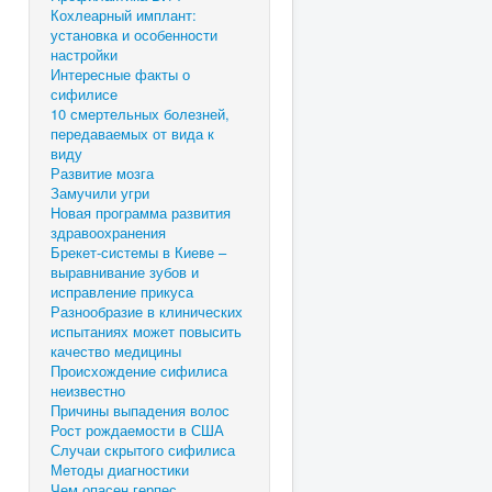
Кохлеарный имплант:
установка и особенности
настройки
Интересные факты о
сифилисе
10 смертельных болезней,
передаваемых от вида к
виду
Развитие мозга
Замучили угри
Новая программа развития
здравоохранения
Брекет-системы в Киеве –
выравнивание зубов и
исправление прикуса
Разнообразие в клинических
испытаниях может повысить
качество медицины
Происхождение сифилиса
неизвестно
Причины выпадения волос
Рост рождаемости в США
Случаи скрытого сифилиса
Методы диагностики
Чем опасен герпес