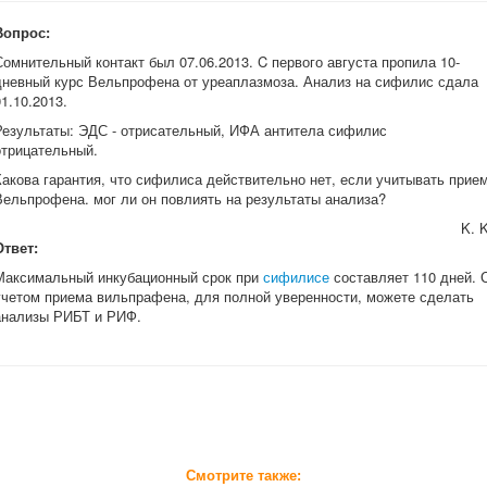
Вопрос:
Сомнительный контакт был 07.06.2013. C первого августа пропила 10-
дневный курс Вельпрофена от уреаплазмоза. Анализ на сифилис сдала
01.10.2013.
Результаты: ЭДС - отрисательный, ИФА антитела сифилис
отрицательный.
Какова гарантия, что сифилиса действительно нет, если учитывать прие
Вельпрофена. мог ли он повлиять на результаты анализа?
K. K
Ответ:
Максимальный инкубационный срок при
сифилисе
составляет 110 дней. 
учетом приема вильпрафена, для полной уверенности, можете сделать
анализы РИБТ и РИФ.
Смотрите также: