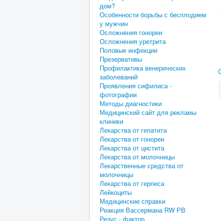
дом?
Особенности борьбы с бесплодием
у мужчин
Осложнения гонореи
Осложнения уретрита
Половые инфекции
Презервативы
Профилактика венерических
заболеваний
Проявления сифилиса -
фотографии
Методы диагностики
Медицинский сайт для рекламы
клиники
Лекарства от гепатита
Лекарства от гонореи
Лекарства от цистита
Лекарства от молочницы
Лекарственные средства от
молочницы
Лекарства от герпеса
Лейкоциты
Медицинские справки
Реакция Вассермана RW РВ
Резус - фактор