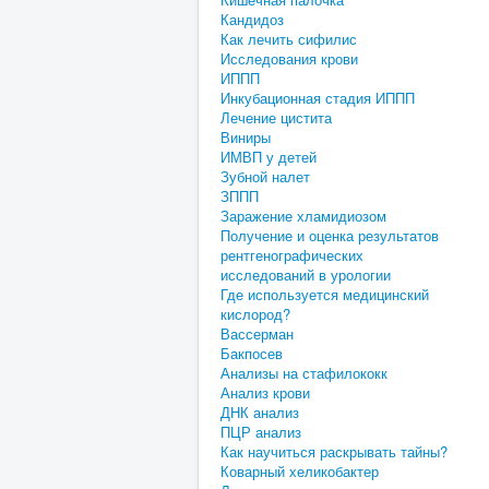
Кандидоз
Как лечить сифилис
Исследования крови
ИППП
Инкубационная стадия ИППП
Лечение цистита
Виниры
ИМВП у детей
Зубной налет
ЗППП
Заражение хламидиозом
Получение и оценка результатов
рентгенографических
исследований в урологии
Где используется медицинский
кислород?
Вассерман
Бакпосев
Анализы на стафилококк
Анализ крови
ДНК анализ
ПЦР анализ
Как научиться раскрывать тайны?
Коварный хеликобактер