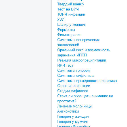
Твердый шанкр
Тест на ВИЧ
ТОРЧ инфекции
УЗИ
Шанкр у женщин
Ферменты
Физиотерапия
Симптомы венерических
заболеваний
Оральный секс и возможность
заражения ИППП
Реакция микропреципитации
RPR тест
Симптомы гонореи
Симптомы сифилиса
Симптомы врожденного сифилиса
Скрытые инфекции
Стадии сифилиса
Стоит ли обращать внимание на
простатит?
Лечение молочницы
Антибиотики
Гонорея у женщин
Гонорея у мужчин
Гранулы Фордайса