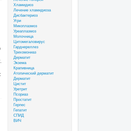
Хламидиоз
Лечение хламидиоза
Дисбактериоз
Угри
Микоплазмоз
Уреаплазмоз
Молочница
Цитомегаловирус
Гарднереллез
м
Трихомониаз
Дерматит
.
Экзема
Крапивница
Атопический дерматит
С
Дерматит
Цистит
Уретрит
Псориаз
Простатит
Герпес
Гепатит
СПИД
ВИЧ