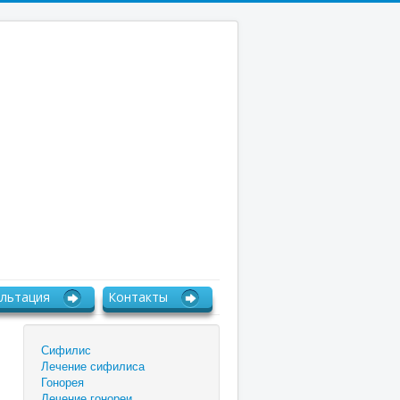
льтация
Контакты
Сифилис
Лечение сифилиса
Гонорея
Лечение гонореи