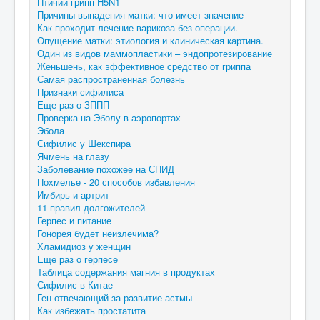
Птичий грипп H5N1
Причины выпадения матки: что имеет значение
Как проходит лечение варикоза без операции.
Опущение матки: этиология и клиническая картина.
Один из видов маммопластики – эндопротезирование
Женьшень, как эффективное средство от гриппа
Самая распространенная болезнь
Признаки сифилиса
Еще раз о ЗППП
Проверка на Эболу в аэропортах
Эбола
Сифилис у Шекспира
Ячмень на глазу
Заболевание похожее на СПИД
Похмелье - 20 способов избавления
Имбирь и артрит
11 правил долгожителей
Герпес и питание
Гонорея будет неизлечима?
Хламидиоз у женщин
Еще раз о герпесе
Таблица содержания магния в продуктах
Сифилис в Китае
Ген отвечающий за развитие астмы
Как избежать простатита