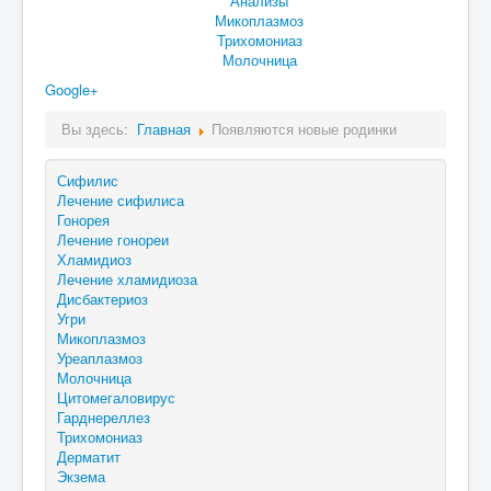
Анализы
Микоплазмоз
Трихомониаз
Молочница
Google+
Вы здесь:
Главная
Появляются новые родинки
Сифилис
Лечение сифилиса
Гонорея
Лечение гонореи
Хламидиоз
Лечение хламидиоза
Дисбактериоз
Угри
Микоплазмоз
Уреаплазмоз
Молочница
Цитомегаловирус
Гарднереллез
Трихомониаз
Дерматит
Экзема