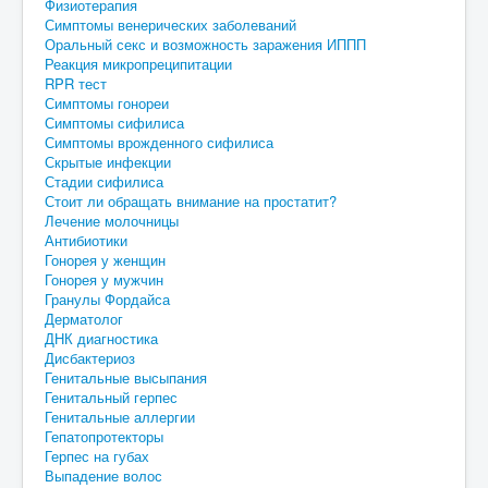
Физиотерапия
Симптомы венерических заболеваний
Оральный секс и возможность заражения ИППП
Реакция микропреципитации
RPR тест
Симптомы гонореи
Симптомы сифилиса
Симптомы врожденного сифилиса
Скрытые инфекции
Стадии сифилиса
Стоит ли обращать внимание на простатит?
Лечение молочницы
Антибиотики
Гонорея у женщин
Гонорея у мужчин
Гранулы Фордайса
Дерматолог
ДНК диагностика
Дисбактериоз
Генитальные высыпания
Генитальный герпес
Генитальные аллергии
Гепатопротекторы
Герпес на губах
Выпадение волос