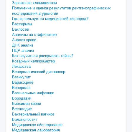
Заражение хламидиозом
Получение и оценка результатов рентгенографических
исследований в урологии
Где используется медицинский кислород?
Вассерман
Бакпосев
Анализы на стафилококк
Анализ крови
ДНК анализ
ПЦР анализ
Как научиться раскрывать тайны?
Коварный хеликобактер
Лекарства
Венерологический диспансер
Везикулит
Варикоцеле
Венеролог
Вагинальные инфекции
Бородавки
Биохимия крови
Бесплодие
Бактериальный вагиноз
Баланопостит
Медицинское обследование
Медицинская лаборатория