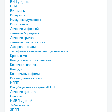
ВИЧ у детей
ВПЧ
Витамины
Иммунитет
Иммуномодуляторы
Импотенция
Лечение инфекций
Лечение бородавок
Лечение грибка
Лечение стафилококка
Лазерная терапия
Телефоны венерических диспансеров
Кровь в моче
Кондиломы остроконечные
Кишечная палочка
Кандидоз
Как лечить сифилис
Исследования крови
ИППП
Инкубационная стадия ИППП
Лечение цистита
Виниры
ИМВП у детей
Зубной налет
ЗППП