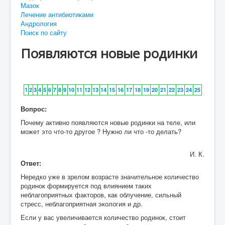
Мазок
Лечение антибиотиками
Андрология
Поиск по сайту
Появляются новые родинки
1
2
3
4
5
6
7
8
9
10
11
12
13
14
15
16
17
18
19
20
21
22
23
24
25
Вопрос:
Почему активно появляются новые родинки на теле, или
может это что-то другое ? Нужно ли что -то делать?
И. К.
Ответ:
Нередко уже в зрелом возрасте значительное количество
родинок формируется под влиянием таких
неблагоприятных факторов, как облучение, сильный
стресс, неблагоприятная экология и др.
Если у вас увеличивается количество родинок, стоит