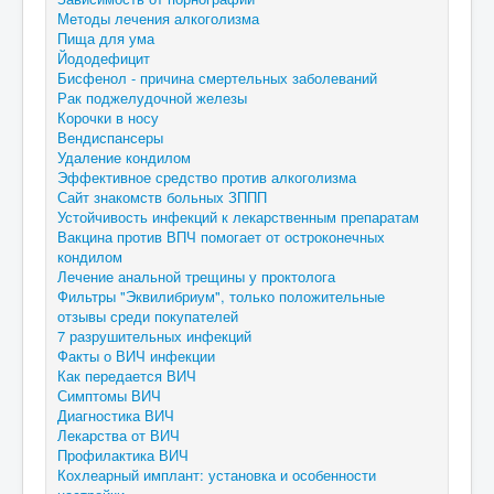
Методы лечения алкоголизма
Пища для ума
Йододефицит
Бисфенол - причина смертельных заболеваний
Рак поджелудочной железы
Корочки в носу
Вендиспансеры
Удаление кондилом
Эффективное средство против алкоголизма
Сайт знакомств больных ЗППП
Устойчивость инфекций к лекарственным препаратам
Вакцина против ВПЧ помогает от остроконечных
кондилом
Лечение анальной трещины у проктолога
Фильтры "Эквилибриум", только положительные
отзывы среди покупателей
7 разрушительных инфекций
Факты о ВИЧ инфекции
Как передается ВИЧ
Симптомы ВИЧ
Диагностика ВИЧ
Лекарства от ВИЧ
Профилактика ВИЧ
Кохлеарный имплант: установка и особенности