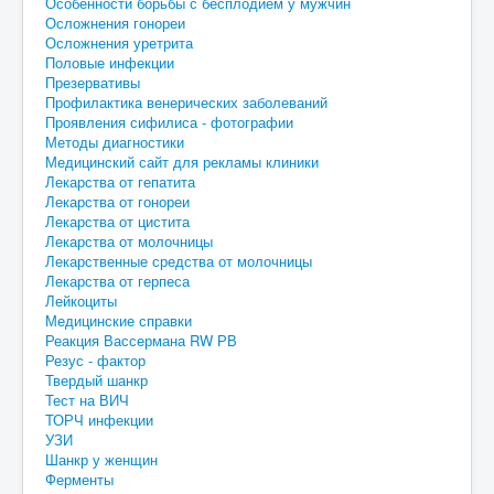
Особенности борьбы с бесплодием у мужчин
Осложнения гонореи
Осложнения уретрита
Половые инфекции
Презервативы
Профилактика венерических заболеваний
Проявления сифилиса - фотографии
Методы диагностики
Медицинский сайт для рекламы клиники
Лекарства от гепатита
Лекарства от гонореи
Лекарства от цистита
Лекарства от молочницы
Лекарственные средства от молочницы
Лекарства от герпеса
Лейкоциты
Медицинские справки
Реакция Вассермана RW РВ
Резус - фактор
Твердый шанкр
Тест на ВИЧ
ТОРЧ инфекции
УЗИ
Шанкр у женщин
Ферменты