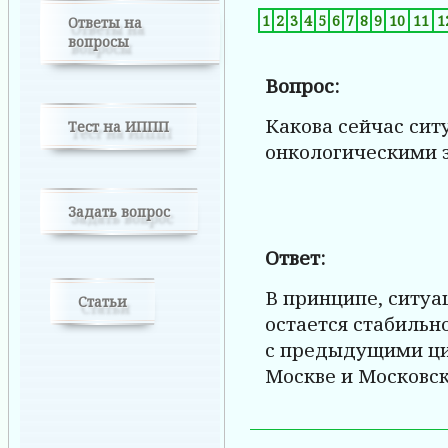
1
2
3
4
5
6
7
8
9
10
11
1
Ответы на
вопросы
Вопрос:
Какова сейчас ситу
Тест на ИППП
онкологическими 
Задать вопрос
Ответ:
В принципе, ситуац
Статьи
остается стабильн
с предыдущими ци
Москве и Московск