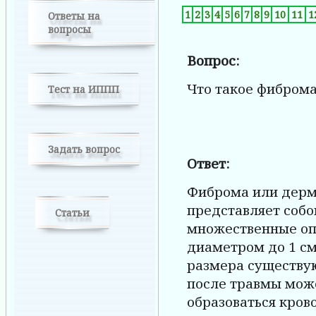
1
2
3
4
5
6
7
8
9
10
11
1
Ответы на
вопросы
Вопрос:
Что такое фибром
Тест на ИППП
Задать вопрос
Ответ:
Фиброма или дерм
представляет собо
Статьи
множественные оп
диаметром до 1 см
размера существую
после травмы може
образоваться кров