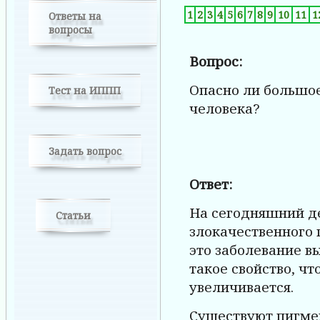
1
2
3
4
5
6
7
8
9
10
11
1
Ответы на
вопросы
Вопрос:
Опасно ли большое
Тест на ИППП
человека?
Задать вопрос
Ответ:
На сегодняшний д
Статьи
злокачественного 
это заболевание в
такое свойство, чт
увеличивается.
Существуют пигме