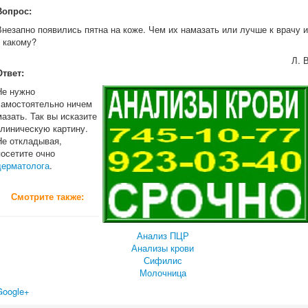
Вопрос:
Внезапно появились пятна на коже. Чем их намазать или лучше к врачу и
к какому?
Л. В
Ответ:
Не нужно
самостоятельно ничем
мазать. Так вы исказите
клиническую картину.
Не откладывая,
посетите очно
дерматолога
.
Смотрите также:
Анализ ПЦР
Анализы крови
Сифилис
Молочница
Google+