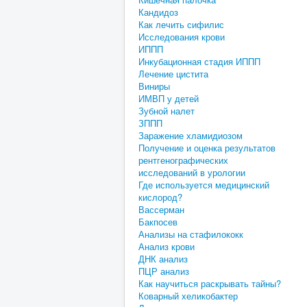
Кандидоз
Как лечить сифилис
Исследования крови
ИППП
Инкубационная стадия ИППП
Лечение цистита
Виниры
ИМВП у детей
Зубной налет
ЗППП
Заражение хламидиозом
Получение и оценка результатов
рентгенографических
исследований в урологии
Где используется медицинский
кислород?
Вассерман
Бакпосев
Анализы на стафилококк
Анализ крови
ДНК анализ
ПЦР анализ
Как научиться раскрывать тайны?
Коварный хеликобактер