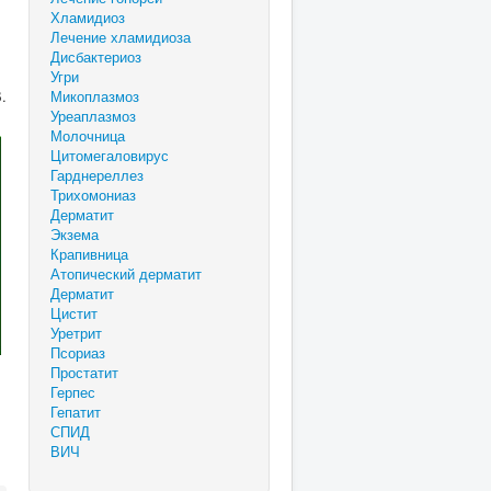
Хламидиоз
Лечение хламидиоза
Дисбактериоз
Угри
.
Микоплазмоз
Уреаплазмоз
Молочница
Цитомегаловирус
Гарднереллез
Трихомониаз
Дерматит
Экзема
Крапивница
Атопический дерматит
Дерматит
Цистит
Уретрит
Псориаз
Простатит
Герпес
Гепатит
СПИД
ВИЧ