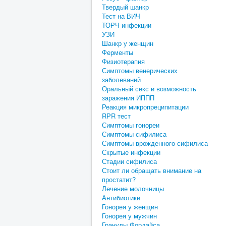
Твердый шанкр
Тест на ВИЧ
ТОРЧ инфекции
УЗИ
Шанкр у женщин
Ферменты
Физиотерапия
Симптомы венерических
заболеваний
Оральный секс и возможность
заражения ИППП
Реакция микропреципитации
RPR тест
Симптомы гонореи
Симптомы сифилиса
Симптомы врожденного сифилиса
Скрытые инфекции
Стадии сифилиса
Стоит ли обращать внимание на
простатит?
Лечение молочницы
Антибиотики
Гонорея у женщин
Гонорея у мужчин
Гранулы Фордайса