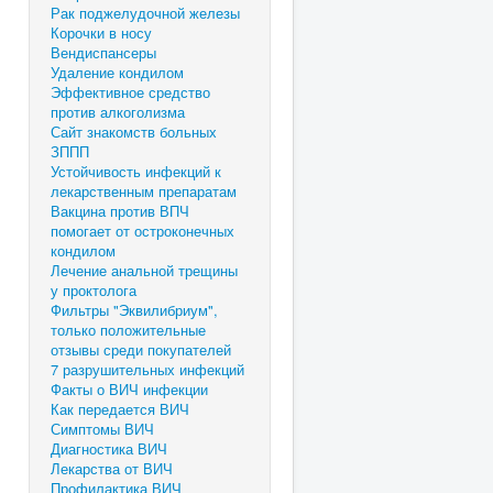
Рак поджелудочной железы
Корочки в носу
Вендиспансеры
Удаление кондилом
Эффективное средство
против алкоголизма
Сайт знакомств больных
ЗППП
Устойчивость инфекций к
лекарственным препаратам
Вакцина против ВПЧ
помогает от остроконечных
кондилом
Лечение анальной трещины
у проктолога
Фильтры "Эквилибриум",
только положительные
отзывы среди покупателей
7 разрушительных инфекций
Факты о ВИЧ инфекции
Как передается ВИЧ
Симптомы ВИЧ
Диагностика ВИЧ
Лекарства от ВИЧ
Профилактика ВИЧ