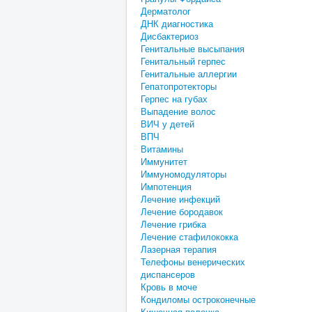
Дерматолог
ДНК диагностика
Дисбактериоз
Генитальные высыпания
Генитальный герпес
Генитальные аллергии
Гепатопротекторы
Герпес на губах
Выпадение волос
ВИЧ у детей
ВПЧ
Витамины
Иммунитет
Иммуномодуляторы
Импотенция
Лечение инфекций
Лечение бородавок
Лечение грибка
Лечение стафилококка
Лазерная терапия
Телефоны венерических
диспансеров
Кровь в моче
Кондиломы остроконечные
Кишечная палочка