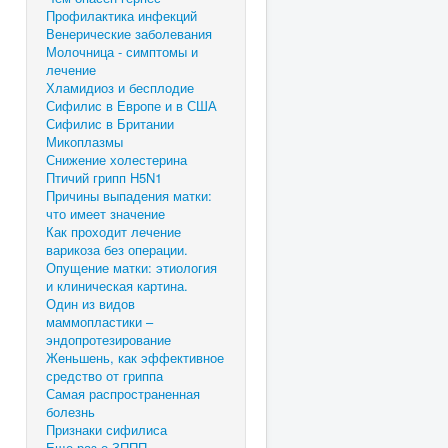
Профилактика инфекций
Венерические заболевания
Молочница - симптомы и
лечение
Хламидиоз и бесплодие
Сифилис в Европе и в США
Сифилис в Британии
Микоплазмы
Снижение холестерина
Птичий грипп H5N1
Причины выпадения матки:
что имеет значение
Как проходит лечение
варикоза без операции.
Опущение матки: этиология
и клиническая картина.
Один из видов
маммопластики –
эндопротезирование
Женьшень, как эффективное
средство от гриппа
Самая распространенная
болезнь
Признаки сифилиса
Еще раз о ЗППП