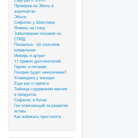
Проверка на Эболу в
аэропортах
Эбола
Сифилис у Шекспира
Ячмень на глазу
Заболевание похожее на
СПИД
Похмелье - 20 способов
избавления
Имбирь и артрит
11 правил долгожителей
Герпес и питание
Гонорея будет неизлечима?
Хламидиоз у женщин
Еще раз о герпесе
Таблица содержания магния
в продуктах
Сифилис в Китае
Ген отвечающий за развитие
астмы
Как избежать простатита