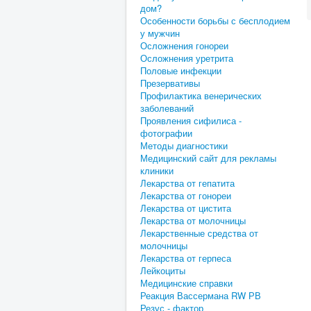
дом?
Особенности борьбы с бесплодием
у мужчин
Осложнения гонореи
Осложнения уретрита
Половые инфекции
Презервативы
Профилактика венерических
заболеваний
Проявления сифилиса -
фотографии
Методы диагностики
Медицинский сайт для рекламы
клиники
Лекарства от гепатита
Лекарства от гонореи
Лекарства от цистита
Лекарства от молочницы
Лекарственные средства от
молочницы
Лекарства от герпеса
Лейкоциты
Медицинские справки
Реакция Вассермана RW РВ
Резус - фактор