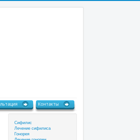
льтация
Контакты
Сифилис
Лечение сифилиса
Гонорея
Лечение гонореи