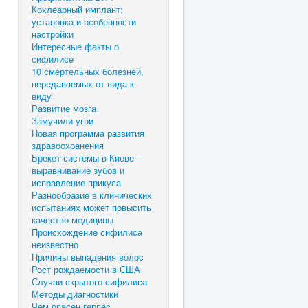
Кохлеарный имплант:
установка и особенности
настройки
Интересные факты о
сифилисе
10 смертельных болезней,
передаваемых от вида к
виду
Развитие мозга
Замучили угри
Новая программа развития
здравоохранения
Брекет-системы в Киеве –
выравнивание зубов и
исправление прикуса
Разнообразие в клинических
испытаниях может повысить
качество медицины
Происхождение сифилиса
неизвестно
Причины выпадения волос
Рост рождаемости в США
Случаи скрытого сифилиса
Методы диагностики
Чем опасен герпес