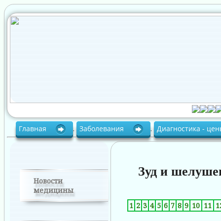
Главная
.
Заболевания
.
Диагностика - це
Зуд и шелуше
Новости
медицины
1
2
3
4
5
6
7
8
9
10
11
1