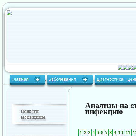
Главная
.
Заболевания
.
Диагностика - це
Анализы на с
инфекцию
Новости
медицины
1
2
3
4
5
6
7
8
9
10
11
1