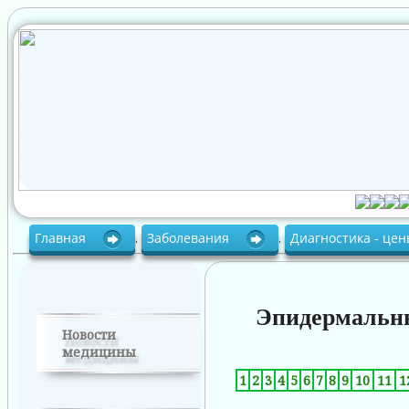
Главная
.
Заболевания
.
Диагностика - це
Эпидермальн
Новости
медицины
1
2
3
4
5
6
7
8
9
10
11
1