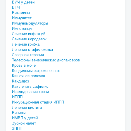
ВИЧ у детей
ВПЧ
Витамины
Иммунитет
Иммуномодуляторы
Импотенция
Лечение инфекций
Лечение бородавок
Лечение грибка
Лечение стафилококка
Лазерная терапия
Телефоны венерических диспансеров
Кровь в моче
Кондиломы остроконечные
Кишечная палочка
Кандидоз
Как лечить сифилис
Исследования крови
ИППП
Инкубационная стадия ИППП
Лечение цистита
Виниры
ИМВП у детей
Зубной налет
ЗППП