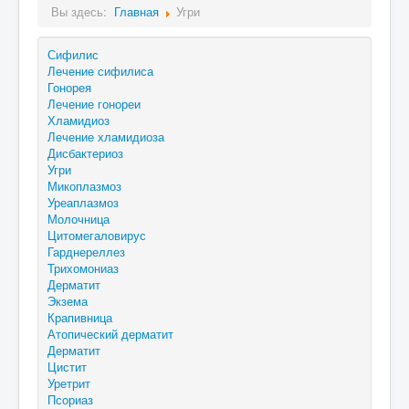
Вы здесь:
Главная
Угри
Сифилис
Лечение сифилиса
Гонорея
Лечение гонореи
Хламидиоз
Лечение хламидиоза
Дисбактериоз
Угри
Микоплазмоз
Уреаплазмоз
Молочница
Цитомегаловирус
Гарднереллез
Трихомониаз
Дерматит
Экзема
Крапивница
Атопический дерматит
Дерматит
Цистит
Уретрит
Псориаз