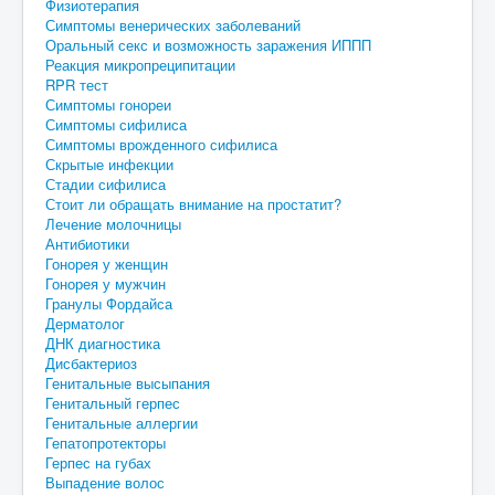
Физиотерапия
Симптомы венерических заболеваний
Оральный секс и возможность заражения ИППП
Реакция микропреципитации
RPR тест
Симптомы гонореи
Симптомы сифилиса
Симптомы врожденного сифилиса
Скрытые инфекции
Стадии сифилиса
Стоит ли обращать внимание на простатит?
Лечение молочницы
Антибиотики
Гонорея у женщин
Гонорея у мужчин
Гранулы Фордайса
Дерматолог
ДНК диагностика
Дисбактериоз
Генитальные высыпания
Генитальный герпес
Генитальные аллергии
Гепатопротекторы
Герпес на губах
Выпадение волос