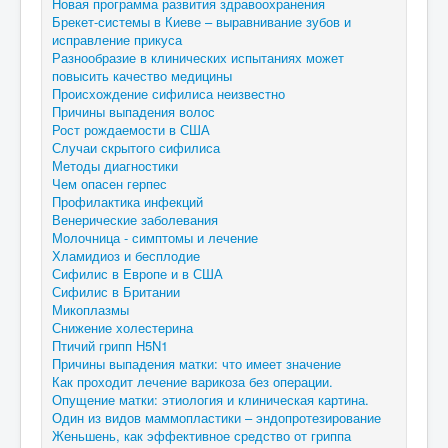
Новая программа развития здравоохранения
Брекет-системы в Киеве – выравнивание зубов и
исправление прикуса
Разнообразие в клинических испытаниях может
повысить качество медицины
Происхождение сифилиса неизвестно
Причины выпадения волос
Рост рождаемости в США
Случаи скрытого сифилиса
Методы диагностики
Чем опасен герпес
Профилактика инфекций
Венерические заболевания
Молочница - симптомы и лечение
Хламидиоз и бесплодие
Сифилис в Европе и в США
Сифилис в Британии
Микоплазмы
Снижение холестерина
Птичий грипп H5N1
Причины выпадения матки: что имеет значение
Как проходит лечение варикоза без операции.
Опущение матки: этиология и клиническая картина.
Один из видов маммопластики – эндопротезирование
Женьшень, как эффективное средство от гриппа