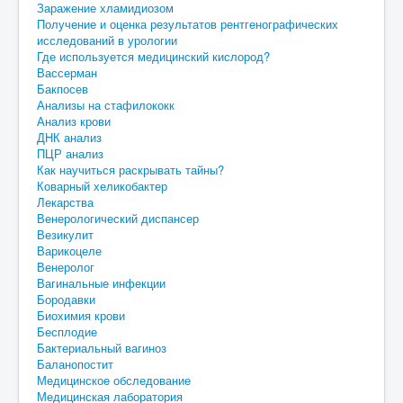
Заражение хламидиозом
Получение и оценка результатов рентгенографических
исследований в урологии
Где используется медицинский кислород?
Вассерман
Бакпосев
Анализы на стафилококк
Анализ крови
ДНК анализ
ПЦР анализ
Как научиться раскрывать тайны?
Коварный хеликобактер
Лекарства
Венерологический диспансер
Везикулит
Варикоцеле
Венеролог
Вагинальные инфекции
Бородавки
Биохимия крови
Бесплодие
Бактериальный вагиноз
Баланопостит
Медицинское обследование
Медицинская лаборатория