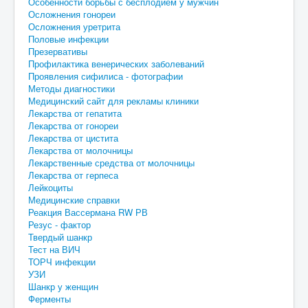
Особенности борьбы с бесплодием у мужчин
Осложнения гонореи
Осложнения уретрита
Половые инфекции
Презервативы
Профилактика венерических заболеваний
Проявления сифилиса - фотографии
Методы диагностики
Медицинский сайт для рекламы клиники
Лекарства от гепатита
Лекарства от гонореи
Лекарства от цистита
Лекарства от молочницы
Лекарственные средства от молочницы
Лекарства от герпеса
Лейкоциты
Медицинские справки
Реакция Вассермана RW РВ
Резус - фактор
Твердый шанкр
Тест на ВИЧ
ТОРЧ инфекции
УЗИ
Шанкр у женщин
Ферменты