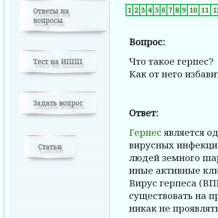
1
2
3
4
5
6
7
8
9
10
11
1
Ответы на
вопросы
Вопрос:
Что такое герпес?
Тест на ИППП
Как от него избави
Задать вопрос
Ответ:
Герпес
является о
вирусных инфекци
Статьи
людей земного шар
иные активные кли
Вирус герпеса (ВП
существовать на п
никак не проявлять