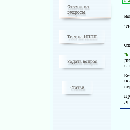
1
2
Ответы на
вопросы
Во
Чт
Тест на ИППП
От
Ле
ди
Задать вопрос
ге
Ке
не
пе
Статьи
Пр
др