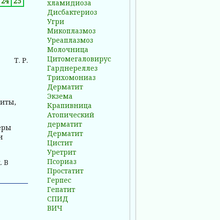
24
25
хламидиоза
Дисбактериоз
Угри
Микоплазмоз
Уреаплазмоз
Молочница
Цитомегаловирус
Т. Р.
Гарднереллез
Трихомониаз
Дерматит
Экзема
иты,
Крапивница
Атопический
дерматит
еры
Дерматит
и
Цистит
Уретрит
Псориаз
. В
Простатит
Герпес
Гепатит
СПИД
ВИЧ