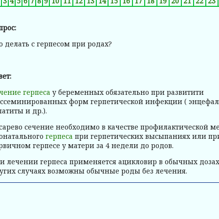
3
4
5
6
7
8
9
10
11
12
13
14
15
16
17
18
19
20
21
22
23
прос:
о делать с герпесом при родах?
вет:
чение герпеса
у беременных обязательно при развитити
ссеминированных форм герпетической инфекции ( энцефал
патиты и др.).
сарево сечение необходимо в качестве профилактической м
онатального
герпеса
при герпетических высыпаниях или пр
рвичном герпесе у матери за 4 недели до родов.
и лечении герпеса применяется ацикловир в обычных дозах
угих случаях возможны обычные роды без лечения.