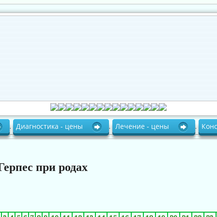
.
Диагностика - цены
.
Лечение - цены
.
Кон
Герпес при родах